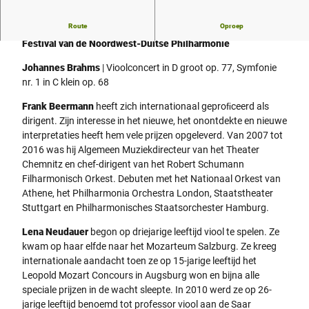
Festival van het Noordwest-Duits Filharmonisch Orkest
Route
Oproep
Festival van de Noordwest-Duitse Philharmonie
Johannes Brahms
| Vioolconcert in D groot op. 77, Symfonie
nr. 1 in C klein op. 68
Frank Beermann
heeft zich internationaal geproﬁceerd als
dirigent. Zijn interesse in het nieuwe, het onontdekte en nieuwe
interpretaties heeft hem vele prijzen opgeleverd. Van 2007 tot
2016 was hij Algemeen Muziekdirecteur van het Theater
Chemnitz en chef-dirigent van het Robert Schumann
Filharmonisch Orkest. Debuten met het Nationaal Orkest van
Athene, het Philharmonia Orchestra London, Staatstheater
Stuttgart en Philharmonisches Staatsorchester Hamburg.
Lena Neudauer
begon op driejarige leeftijd viool te spelen. Ze
kwam op haar elfde naar het Mozarteum Salzburg. Ze kreeg
internationale aandacht toen ze op 15-jarige leeftijd het
Leopold Mozart Concours in Augsburg won en bijna alle
speciale prijzen in de wacht sleepte. In 2010 werd ze op 26-
jarige leeftijd benoemd tot professor viool aan de Saar