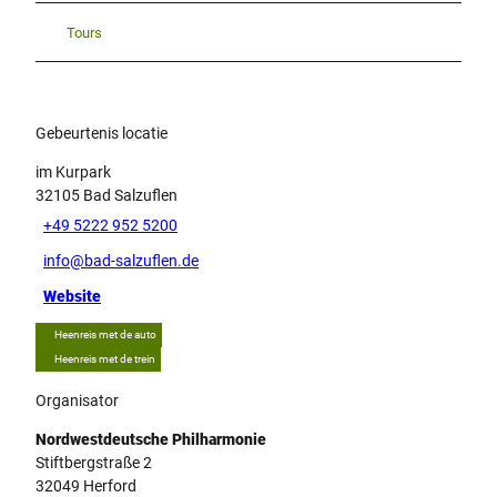
Tours
Gebeurtenis locatie
im Kurpark
32105
Bad Salzuflen
+49 5222 952 5200
info@bad-salzuflen.de
Website
Heenreis met de auto
Heenreis met de trein
Organisator
Nordwestdeutsche Philharmonie
Stiftbergstraße 2
32049
Herford