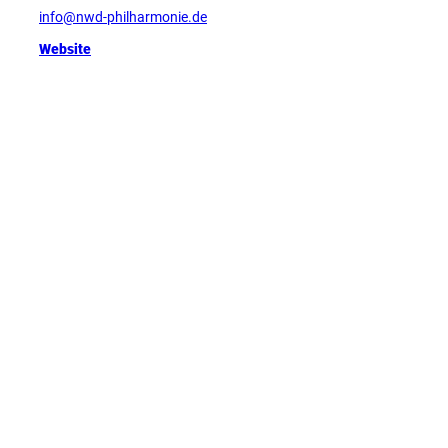
info@nwd-philharmonie.de
Website
Tip
D
u
i