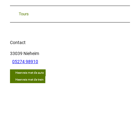
Tours
Contact
33039
Nieheim
05274 98910
Heenreis met de auto
Heenreis met de trein