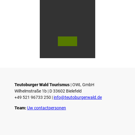
V
V
i
i
d
d
© Teutoburger Wald Tourismus / P.
© T. Goedecker
Gawandtka
e
e
o
o
Teutoburger Wald Tourismus
| ­OWL GmbH
a
a
Wilhelmstraße 1b | ­D 33602 Bielefeld
f
f
+49 521 96733 250 |
­info@teutoburgerwald.de
s
s
p
p
Team:
Uw contactpersonen
e
e
l
l
e
e