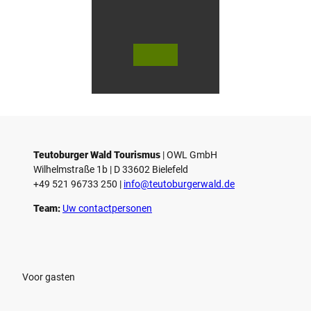
V
V
i
i
d
d
© Teutoburger Wald Tourismus / P.
© T. Goedecker
Gawandtka
e
e
o
o
Teutoburger Wald Tourismus
| ­OWL GmbH
a
a
Wilhelmstraße 1b | ­D 33602 Bielefeld
f
f
+49 521 96733 250 |
­info@teutoburgerwald.de
s
s
p
p
Team:
Uw contactpersonen
e
e
l
l
e
e
n
n
Voor gasten