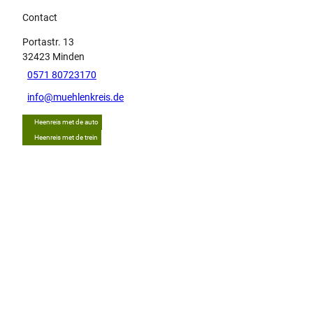
Contact
Portastr. 13
32423
Minden
0571 80723170
info@muehlenkreis.de
Heenreis met de auto
Heenreis met de trein