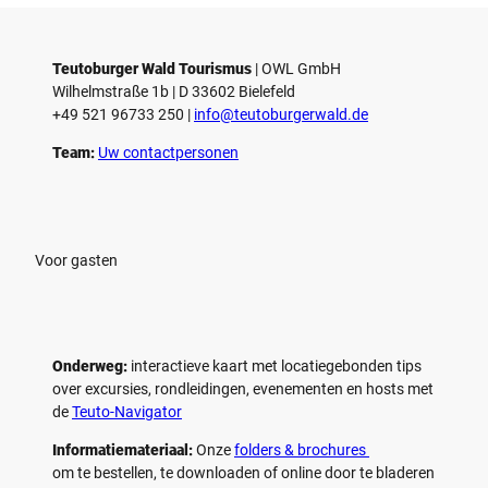
d
d
© Teutoburger Wald Tourismus / P.
© T. Goedecker
Gawandtka
e
e
o
o
Teutoburger Wald Tourismus
| ­OWL GmbH
a
a
Wilhelmstraße 1b | ­D 33602 Bielefeld
f
f
+49 521 96733 250 |
­info@teutoburgerwald.de
s
s
p
p
Team:
Uw contactpersonen
e
e
l
l
e
e
n
n
Voor gasten
Onderweg:
interactieve kaart met locatiegebonden tips
over excursies, rondleidingen, evenementen en hosts met
de
Teuto-Navigator
Informatiemateriaal:
Onze
folders & brochures
om te bestellen, te downloaden of online door te bladeren