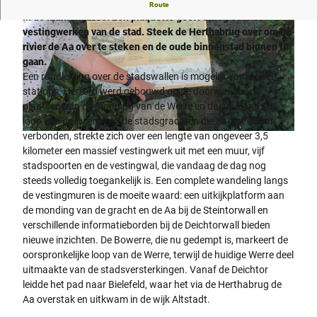
Ongeveer 20 meter van de oude stadsmuur is overgebleven
Route
in de Mühlengasse. Een plaquette geeft uitleg over de
vestingwerken van de stad. Steek de Herthabrug over om de
rivier de Aa over te steken en de oude binnenstad binnen te
gaan.
Een rondleiding over de stadswallen is mogelijk vanaf veel
stations. Herford werd gebouwd op de doorwaadbare
© Pro Herford GmbH, Pia Loose 2018 |
CC-BY-SA
plaatsen aan de monding van de Werre en de Aa. Langs de
loop van de rivieren en de stadsgrachten die ze met elkaar
verbonden, strekte zich over een lengte van ongeveer 3,5
©
CC-BY-SA
kilometer een massief vestingwerk uit met een muur, vijf
stadspoorten en de vestingwal, die vandaag de dag nog
steeds volledig toegankelijk is. Een complete wandeling langs
de vestingmuren is de moeite waard: een uitkijkplatform aan
de monding van de gracht en de Aa bij de Steintorwall en
verschillende informatieborden bij de Deichtorwall bieden
nieuwe inzichten. De Bowerre, die nu gedempt is, markeert de
oorspronkelijke loop van de Werre, terwijl de huidige Werre deel
uitmaakte van de stadsversterkingen. Vanaf de Deichtor
leidde het pad naar Bielefeld, waar het via de Herthabrug de
Aa overstak en uitkwam in de wijk Altstadt.