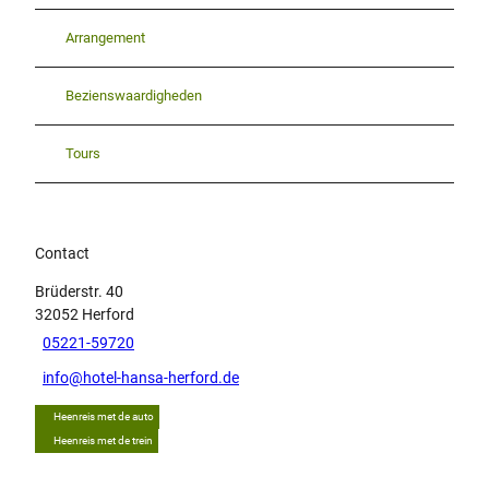
Arrangement
Bezienswaardigheden
Tours
Contact
Brüderstr. 40
32052
Herford
05221-59720
info@hotel-hansa-herford.de
Heenreis met de auto
Heenreis met de trein