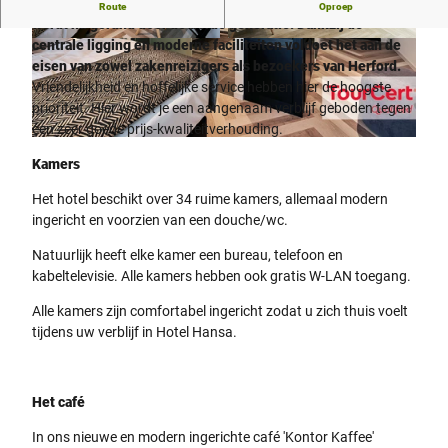
Hotel Hansa in het hart van Herford is een klein privéhotel en
Route
Oproep
wordt nu gerund door de derde generatie. Dankzij de
centrale ligging en moderne faciliteiten voldoet het aan de
© JOACHIM GROTHUS
© JOACHIM GROTHUS
eisen van zowel zakenreizigers als bezoekers van Herford.
Vriendelijkheid en hoffelijke service hebben hier de hoogste
prioriteit. Hier wordt je een aangenaam verblijf geboden tegen
een zeer goede prijs-kwaliteitverhouding.
© Hotel Hansa Herford |
CC-BY-SA
Kamers
Het hotel beschikt over 34 ruime kamers, allemaal modern
ingericht en voorzien van een douche/wc.
Natuurlijk heeft elke kamer een bureau, telefoon en
kabeltelevisie. Alle kamers hebben ook gratis W-LAN toegang.
Alle kamers zijn comfortabel ingericht zodat u zich thuis voelt
tijdens uw verblijf in Hotel Hansa.
Het café
In ons nieuwe en modern ingerichte café 'Kontor Kaffee'