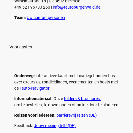
Wilhelmstraße 1b | ­D 33602 Bielefeld
+49 521 96733 250 |
­info@teutoburgerwald.de
Team:
Uw contactpersonen
Voor gasten
Onderweg:
interactieve kaart met locatiegebonden tips
over excursies, rondleidingen, evenementen en hosts met
de
Teuto-Navigator
Informatiemateriaal:
Onze
folders & brochures
om te bestellen, te downloaden of online door te bladeren
Reizen voor iedereen:
barrièrevrij reizen (DE)
Feedback:
Jouw mening telt! (DE)