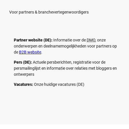
Voor partners & branchevertegenwoordigers
Partner website (DE):
Informatie over de
DMO
, onze
onderwerpen en deelnamemogelijkheden voor partners op
de
B2B website
.
Pers (DE):
Actuele persberichten, registratie voor de
persmailinglijst en informatie over relaties met bloggers en
ontwerpers
Vacatures:
Onze huidige vacatures (DE)
F
P
Y
I
a
i
o
n
c
n
u
s
e
t
t
t
b
e
u
a
o
r
b
g