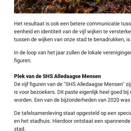
communicatie in de buurt bevorderd: mensen werden
toekomst van hun buurt.
© Copyright for fallback preview image
Het resultaat is ook een betere communicatie tu
eenheid en identiteit van de vijf wijken te verste
tussen de wijken van onze stad te benadrukken, is
In de loop van het jaar zullen de lokale verenigi
figuren.
Plek van de SHS Alledaagse Mensen
De vijf figuren van de "SHS Alledaagse Mensen" z
is voor bezoekers. Dit paste eigenlijk heel goed b
worden. Een van de bijzonderheden van 2020 was o
De tafelsamenleving staat opgesteld op een speci
en het stadhuis. Hierdoor ontstaat een spannende 
stad.