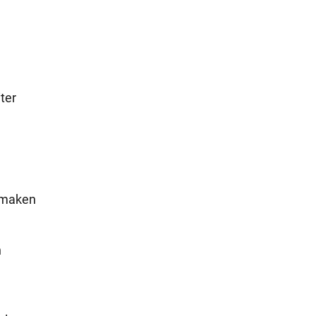
ter
t maken
n