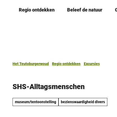
T
Regio ontdekken
Beleef de natuur
o
c
o
n
t
e
n
t
Het Teutoburgerwoud
Regio ontdekken
Excursies
SHS-Alltagsmenschen
museum/tentoonstelling
bezienswaardigheid divers