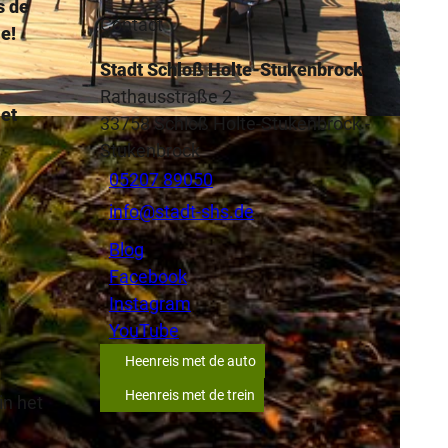
s de
Contact
e!
Stadt Schloß Holte-Stukenbrock
Rathausstraße 2
et
33758
Schloß Holte-Stukenbrock
-
r, Doris Kiener |
CC-BY-SA
Stukenbrock
05207 89050
info@stadt-shs.de
Blog
Facebook
Instagram
YouTube
Heenreis met de auto
Heenreis met de trein
in het