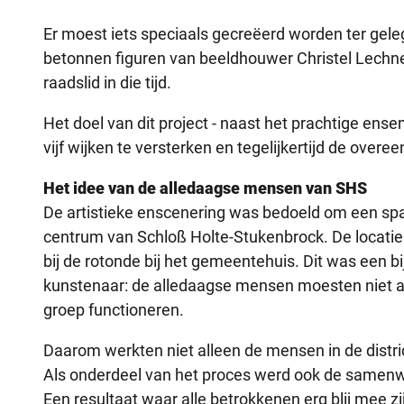
Er moest iets speciaals gecreëerd worden ter gele
betonnen figuren van beeldhouwer Christel Lechne
raadslid in die tijd.
Het doel van dit project - naast het prachtige ense
vijf wijken te versterken en tegelijkertijd de over
Het idee van de alledaagse mensen van SHS
De artistieke enscenering was bedoeld om een span
centrum van Schloß Holte-Stukenbrock. De locatie 
bij de rotonde bij het gemeentehuis. Dit was een b
kunstenaar: de alledaagse mensen moesten niet all
groep functioneren.
Daarom werkten niet alleen de mensen in de dist
Als onderdeel van het proces werd ook de samenwe
Een resultaat waar alle betrokkenen erg blij mee zi