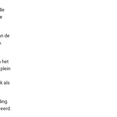
lle
te
an de
n.
n het
plein
k als
ing.
veerd.