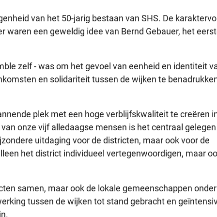
genheid van het 50-jarig bestaan van SHS. De karaktervo
r waren een geweldig idee van Bernd Gebauer, het eers
mble zelf - was om het gevoel van eenheid en identiteit v
eenkomsten en solidariteit tussen de wijken te benadrukke
nende plek met een hoge verblijfskwaliteit te creëren i
van onze vijf alledaagse mensen is het centraal gelegen 
ijzondere uitdaging voor de districten, maar ook voor de
een het district individueel vertegenwoordigen, maar oo
ricten samen, maar ook de lokale gemeenschappen onderl
rking tussen de wijken tot stand gebracht en geïntensi
jn.