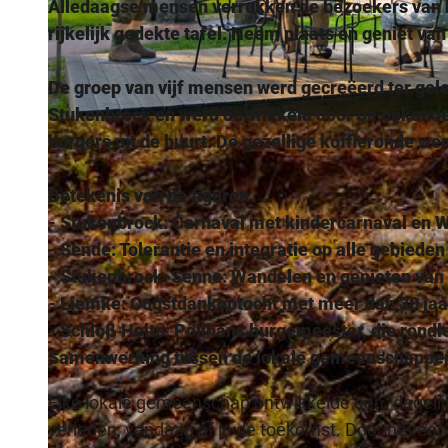
Alledaagse mensen verrukken de bezoekers van h
rijkelijk gedekte tafel. Neem plaats en geniet v
De groep van vijf mensen werd gecreëerd ter gel
Stukenbrock en werd ontwikkeld door de bekend
© CC-BY-SA_Teutoburger-Wald_Stadt_Schloss_Holte-Stukenbrock |
CC-BY-SA
burgers uit de buurt. De gezellige koffieronde wer
Betekenis van de figuren
- Stukenbrock: Carnaval met kindercarnaval en 
- Sende: Tolerantie en integratie op alle gebieden
- Stukenbrock-Senne: Wandelen en genieten van 
- Liemke: Oogstdankoptocht met meer dan 30 jaar
- Schloß Holte: Pollhans burgemeester, die rondl
Samenwerking tussen de lokale gemeenschappe
Elke lokale gemeenschap ontwikkelde een "dagelij
verleden, vandaag of in de toekomst. Door het ee