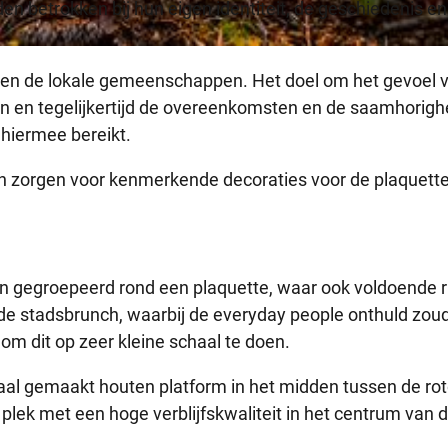
 betrokken bij hun eigen identiteit, de geschiedenis en
e
l
ssen de lokale gemeenschappen. Het doel om het gevoel 
rken en tegelijkertijd de overeenkomsten en de saamhorigh
e
 hiermee bereikt.
n
ngen zorgen voor kenmerkende decoraties voor de plaquett
ijn gegroepeerd rond een plaquette, waar ook voldoende 
ij de stadsbrunch, waarbij de everyday people onthuld zou
m dit op zeer kleine schaal te doen.
aal gemaakt houten platform in het midden tussen de ro
plek met een hoge verblijfskwaliteit in het centrum van 