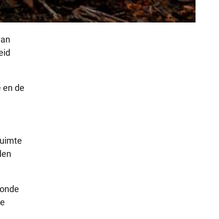
 de
van
eid
e en de
ruimte
den
tonde
de