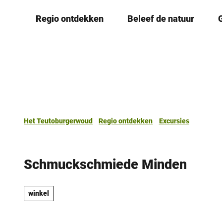
T
Regio ontdekken
Beleef de natuur
o
c
o
n
t
e
n
t
Het Teutoburgerwoud
Regio ontdekken
Excursies
Schmuckschmiede Minden
winkel