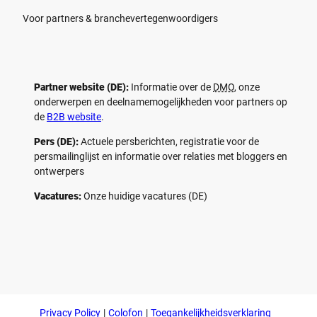
Voor partners & branchevertegenwoordigers
Partner website (DE):
Informatie over de
DMO
, onze
onderwerpen en deelnamemogelijkheden voor partners op
de
B2B website
.
Pers (DE):
Actuele persberichten, registratie voor de
persmailinglijst en informatie over relaties met bloggers en
ontwerpers
Vacatures:
Onze huidige vacatures (DE)
F
P
Y
I
a
i
o
n
c
n
u
s
e
t
t
t
b
e
u
a
o
r
b
g
Privacy Policy
Colofon
Toegankelijkheidsverklaring
o
e
e
r