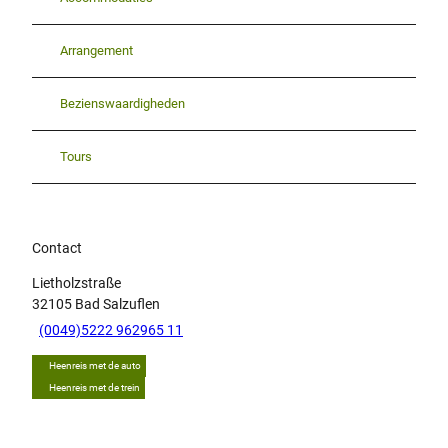
Arrangement
Bezienswaardigheden
Tours
Contact
Lietholzstraße
32105
Bad Salzuflen
(0049)5222 962965 11
Heenreis met de auto
Heenreis met de trein