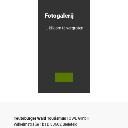
n
!
Fotogalerij
... klik om te vergroten
V
V
i
i
d
d
© Teutoburger Wald Tourismus / P.
© T. Goedecker
Gawandtka
e
e
o
o
Teutoburger Wald Tourismus
| ­OWL GmbH
a
a
Wilhelmstraße 1b | ­D 33602 Bielefeld
f
f