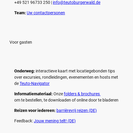
+49 521 96733 250 |
­info@teutoburgerwald.de
s
s
p
p
Team:
Uw contactpersonen
e
e
l
l
e
e
n
n
Voor gasten
Onderweg:
interactieve kaart met locatiegebonden tips
over excursies, rondleidingen, evenementen en hosts met
de
Teuto-Navigator
Informatiemateriaal:
Onze
folders & brochures
om te bestellen, te downloaden of online door te bladeren
Reizen voor iedereen:
barrièrevrij reizen (DE)
Feedback:
Jouw mening telt! (DE)