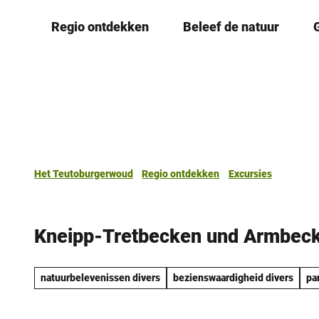
T
Regio ontdekken
Beleef de natuur
o
c
o
n
t
e
n
t
Het Teutoburgerwoud
Regio ontdekken
Excursies
Kneipp-Tretbecken und Armbec
natuurbelevenissen divers
bezienswaardigheid divers
pa