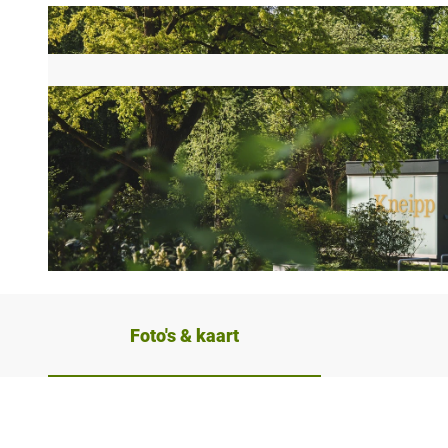
© Stadt Bad Salzuflen/N. Jacke |
CC-BY-SA
Foto's & kaart