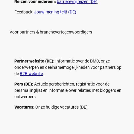
Reizen voor iedereen:
barrièrevrij reizen (DE)
Feedback:
Jouw mening telt! (DE)
Voor partners & branchevertegenwoordigers
Partner website (DE):
Informatie over de
DMO
, onze
onderwerpen en deelnamemogelijkheden voor partners op
de
B2B website
.
Pers (DE):
Actuele persberichten, registratie voor de
persmailinglijst en informatie over relaties met bloggers en
ontwerpers
Vacatures:
Onze huidige vacatures (DE)
F
P
Y
I