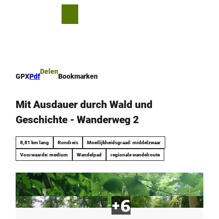
T
o
D
Bookmark
Zoeken
Menu
c
lijst
e
o
l
n
e
t
n
e
Delen
GPX
Pdf
Bookmarken
n
t
Mit Ausdauer durch Wald und
Geschichte - Wanderweg 2
8,81 km lang
Rondreis
Moeilijkheidsgraad: middelzwaar
Voorwaarde: medium
Wandelpad
regionale wandelroute