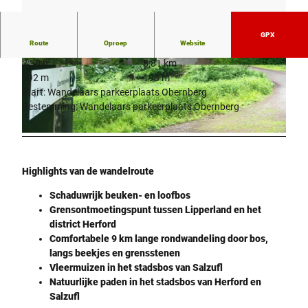
GPX
Route
Oproep
Website
2:30 h
8,81 km
© Teutoburger Wald - Bad Salzuflen - Kerstin P
© Teutoburger Wald - Bad Salzuflen - Kerstin P
192 m
193 m
aar |
CC-BY-SA
aar |
CC-BY-SA
Start: Wandelaars parkeerplaats Obernberg
Bestemming: Wandelaars parkeerplaats Obernberg
© Teutoburger Wald - Bad Salzuflen - Kerstin Paar |
CC-BY-SA
Highlights van de wandelroute
Schaduwrijk beuken- en loofbos
Grensontmoetingspunt tussen Lipperland en het
district Herford
Comfortabele 9 km lange rondwandeling door bos,
langs beekjes en grensstenen
Vleermuizen in het stadsbos van Salzufl
Natuurlijke paden in het stadsbos van Herford en
Salzufl