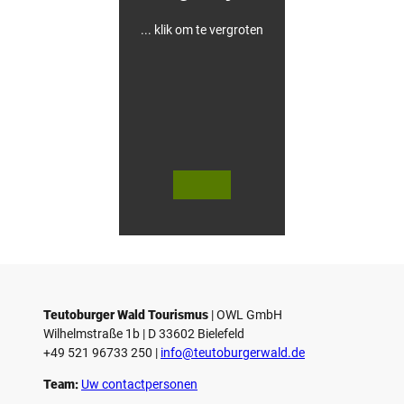
... klik om te vergroten
V
V
i
i
d
d
© Teutoburger Wald Tourismus / P.
© T. Goedecker
Gawandtka
e
e
o
o
Teutoburger Wald Tourismus
| ­OWL GmbH
a
a
Wilhelmstraße 1b | ­D 33602 Bielefeld
f
f
+49 521 96733 250 |
­info@teutoburgerwald.de
s
s
p
p
Team:
Uw contactpersonen