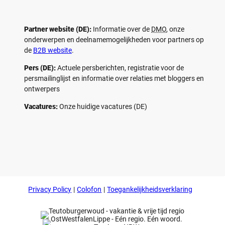
Partner website (DE):
Informatie over de
DMO
, onze
onderwerpen en deelnamemogelijkheden voor partners op
de
B2B website
.
Pers (DE):
Actuele persberichten, registratie voor de
persmailinglijst en informatie over relaties met bloggers en
ontwerpers
Vacatures:
Onze huidige vacatures (DE)
F
P
Y
I
a
i
o
n
c
n
u
s
e
t
t
t
b
e
u
a
o
r
b
g
Privacy Policy
Colofon
Toegankelijkheidsverklaring
o
e
e
r
k
s
a
t
m