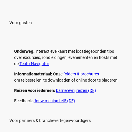
e
e
l
l
e
e
n
n
Voor gasten
Onderweg:
interactieve kaart met locatiegebonden tips
over excursies, rondleidingen, evenementen en hosts met
de
Teuto-Navigator
Informatiemateriaal:
Onze
folders & brochures
om te bestellen, te downloaden of online door te bladeren
Reizen voor iedereen:
barrièrevrij reizen (DE)
Feedback:
Jouw mening telt! (DE)
Voor partners & branchevertegenwoordigers