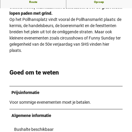
Pollhansplatz is een grote open ruimte in het centrum van
Route
Oproep
Schloß Holte, vlak naast het treinstation. Door de grasvelden
lopen paden met grind.
Op het Pollhansplatz vindt vooral de Pollhansmarkt plaats: de
kermis, de handelsbeurs, de boerenmarkt en de feesttenten
breiden het plein uit tot de omliggende straten. Maar ook
kleinere evenementen zoals circusshows of Funny Sunday ter
gelegenheid van de 50e verjaardag van SHS vinden hier
plaats.
Goed om te weten
Prijsinformatie
Voor sommige evenementen moet je betalen.
Algemene informatie
Bushalte beschikbaar