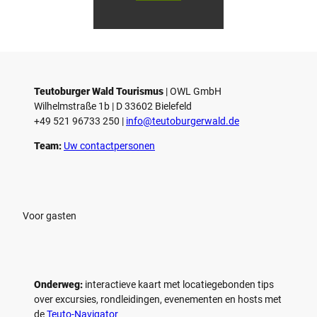
V
V
i
i
d
d
© Teutoburger Wald Tourismus / P.
© T. Goedecker
Gawandtka
e
e
o
o
Teutoburger Wald Tourismus
| ­OWL GmbH
a
a
Wilhelmstraße 1b | ­D 33602 Bielefeld
f
f
+49 521 96733 250 |
­info@teutoburgerwald.de
s
s
p
p
Team:
Uw contactpersonen
e
e
l
l
e
e
n
n
Voor gasten
Onderweg:
interactieve kaart met locatiegebonden tips
over excursies, rondleidingen, evenementen en hosts met
de
Teuto-Navigator