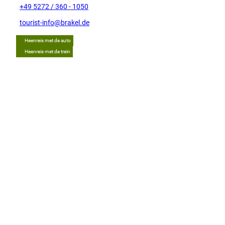
+49 5272 / 360 - 1050
tourist-info@brakel.de
Heenreis met de auto
Heenreis met de trein
Tip