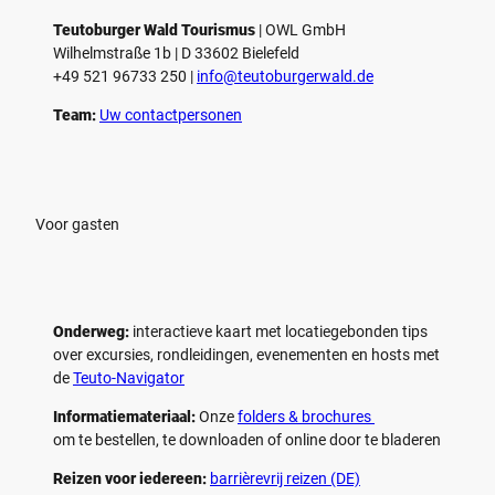
o
o
Teutoburger Wald Tourismus
| ­OWL GmbH
a
a
Wilhelmstraße 1b | ­D 33602 Bielefeld
f
f
+49 521 96733 250 |
­info@teutoburgerwald.de
s
s
p
p
Team:
Uw contactpersonen
e
e
l
l
e
e
n
n
Voor gasten
Onderweg:
interactieve kaart met locatiegebonden tips
over excursies, rondleidingen, evenementen en hosts met
de
Teuto-Navigator
Informatiemateriaal:
Onze
folders & brochures
om te bestellen, te downloaden of online door te bladeren
Reizen voor iedereen:
barrièrevrij reizen (DE)