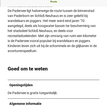
Der Padersee staut die Pader auf und dient als
Route
Hochwasserrückhaltebecken.
De Padersee ligt halverwege de route tussen de binnenstad
van Paderborn en Schloß Neuhaus en is zeer geliefd bij
wandelaars en joggers. Het meer werd eind jaren ’70
aangelegd, deels als hoogwater-bassin ter bescherming van
het stadsdeel Schloß Neuhaus, en deels voor
recreatiedoeleinden. Met zijn omvang van ruim een kilometer
is de Padersee vooral populair bij wandelaars en joggers.
Kinderen leven zich uit bij de schommels en de glijbanen in de
avonturenspeeltuin.
Goed om te weten
Openingstijden
De Padersee is gratis toegankelijk.
Algemene informatie