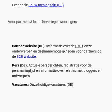
Feedback:
Jouw mening telt! (DE)
Voor partners & branchevertegenwoordigers
Partner website (DE):
Informatie over de
DMO
, onze
onderwerpen en deelnamemogelijkheden voor partners op
de
B2B website
.
Pers (DE):
Actuele persberichten, registratie voor de
persmailinglijst en informatie over relaties met bloggers en
ontwerpers
Vacatures:
Onze huidige vacatures (DE)
F
P
Y
I
a
i
o
n
c
n
u
s