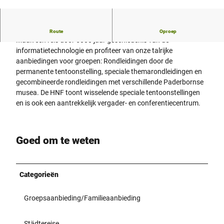
© Reinhardt Hardtke/HNF |
CC-BY-SA
Grootste computermuseum ter wereld in Paderborn
Route
Oproep
Maak een reis door 5000 jaar geschiedenis van de
informatietechnologie en profiteer van onze talrijke
aanbiedingen voor groepen: Rondleidingen door de
permanente tentoonstelling, speciale themarondleidingen en
gecombineerde rondleidingen met verschillende Paderbornse
musea. De HNF toont wisselende speciale tentoonstellingen
en is ook een aantrekkelijk vergader- en conferentiecentrum.
Goed om te weten
Categorieën
Groepsaanbieding/Familieaanbieding
Städtereise