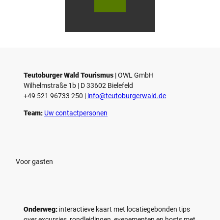
utob
utob
urger
urger
Wald
Wald
/ Hor
Touri
n-Ba
smus,
d Mei
D. Ke
nber
tz
g, D.
Ketz
Teutoburger Wald Tourismus
| ­OWL GmbH
Wilhelmstraße 1b | ­D 33602 Bielefeld
+49 521 96733 250 |
­info@teutoburgerwald.de
Team:
Uw contactpersonen
Voor gasten
Onderweg:
interactieve kaart met locatiegebonden tips
over excursies, rondleidingen, evenementen en hosts met