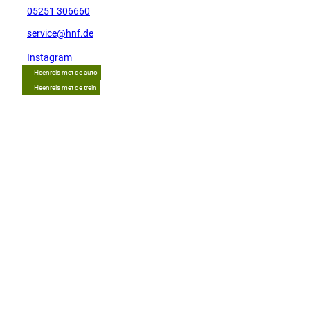
05251 306660
service@hnf.de
Instagram
Heenreis met de auto
Heenreis met de trein