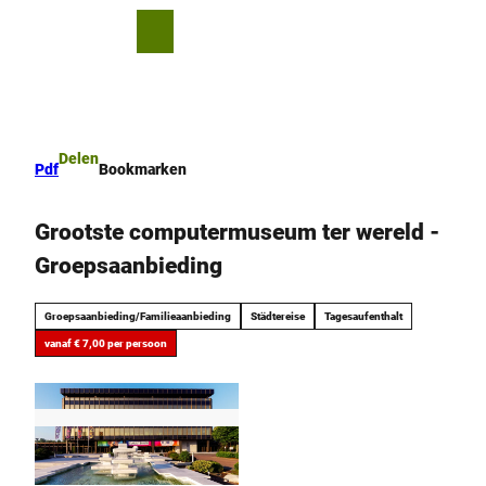
T
o
D
Bookmark
Zoeken
Menu
c
lijst
e
o
l
n
e
t
n
e
Delen
Pdf
Bookmarken
n
t
Grootste computermuseum ter wereld -
Groepsaanbieding
Groepsaanbieding/Familieaanbieding
Städtereise
Tagesaufenthalt
vanaf € 7,00 per persoon