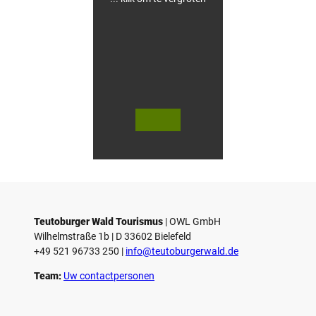
V
V
i
i
d
d
© Teutoburger Wald Tourismus / P.
© T. Goedecker
Gawandtka
e
e
o
o
Teutoburger Wald Tourismus
| ­OWL GmbH
a
a
Wilhelmstraße 1b | ­D 33602 Bielefeld
f
f
+49 521 96733 250 |
­info@teutoburgerwald.de
s
s
p
p
Team:
Uw contactpersonen
e
e
l
l