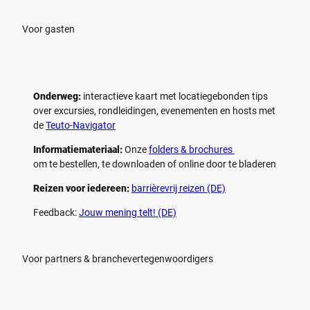
e
e
n
n
Voor gasten
Onderweg:
interactieve kaart met locatiegebonden tips
over excursies, rondleidingen, evenementen en hosts met
de
Teuto-Navigator
Informatiemateriaal:
Onze
folders & brochures
om te bestellen, te downloaden of online door te bladeren
Reizen voor iedereen:
barrièrevrij reizen (DE)
Feedback:
Jouw mening telt! (DE)
Voor partners & branchevertegenwoordigers