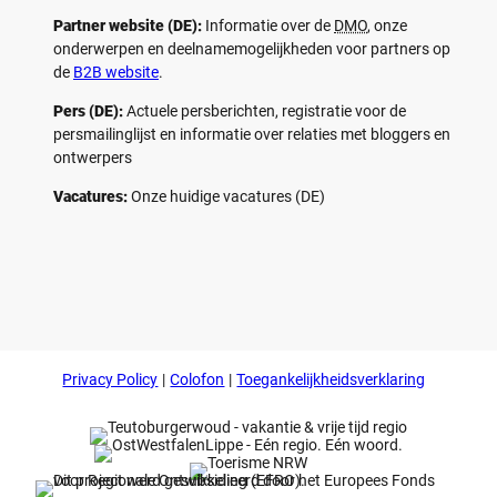
Partner website (DE):
Informatie over de
DMO
, onze
onderwerpen en deelnamemogelijkheden voor partners op
de
B2B website
.
Pers (DE):
Actuele persberichten, registratie voor de
persmailinglijst en informatie over relaties met bloggers en
ontwerpers
Vacatures:
Onze huidige vacatures (DE)
F
P
Y
I
a
i
o
n
c
n
u
s
e
t
t
t
b
e
u
a
o
r
b
g
Privacy Policy
Colofon
Toegankelijkheidsverklaring
o
e
e
r
k
s
a
t
m