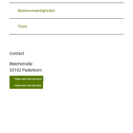
Bezienswaardigheden
Tours
Contact
Bleichstraße
33102
Paderborn
Heenreis met de auto
Heenreis met de trein