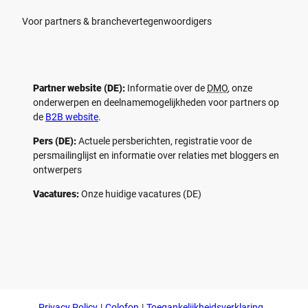
Voor partners & branchevertegenwoordigers
Partner website (DE):
Informatie over de
DMO
, onze
onderwerpen en deelnamemogelijkheden voor partners op
de
B2B website
.
Pers (DE):
Actuele persberichten, registratie voor de
persmailinglijst en informatie over relaties met bloggers en
ontwerpers
Vacatures:
Onze huidige vacatures (DE)
F
P
Y
I
a
i
o
n
c
n
u
s
e
t
t
t
b
e
u
a
o
r
b
g
Privacy Policy
Colofon
Toegankelijkheidsverklaring
o
e
e
r