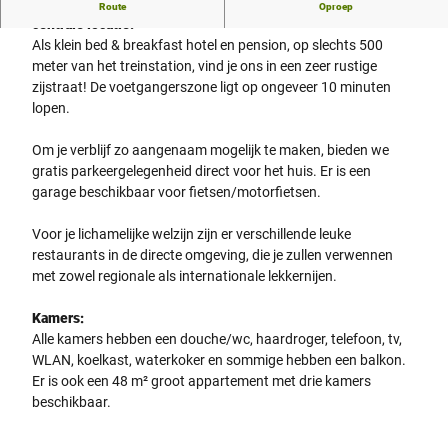
Hotel Kaup is een klein, fijn, particulier hotel op een rustige,
Route
Oproep
centrale locatie.
Als klein bed & breakfast hotel en pension, op slechts 500
meter van het treinstation, vind je ons in een zeer rustige
zijstraat! De voetgangerszone ligt op ongeveer 10 minuten
lopen.
Om je verblijf zo aangenaam mogelijk te maken, bieden we
gratis parkeergelegenheid direct voor het huis. Er is een
garage beschikbaar voor fietsen/motorfietsen.
Voor je lichamelijke welzijn zijn er verschillende leuke
restaurants in de directe omgeving, die je zullen verwennen
met zowel regionale als internationale lekkernijen.
Kamers:
Alle kamers hebben een douche/wc, haardroger, telefoon, tv,
WLAN, koelkast, waterkoker en sommige hebben een balkon.
Er is ook een 48 m² groot appartement met drie kamers
beschikbaar.