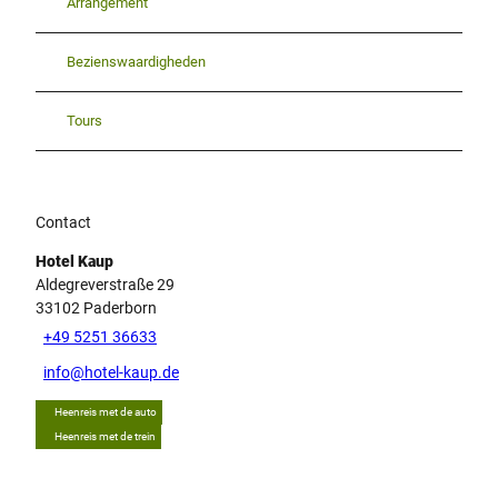
Arrangement
Bezienswaardigheden
Tours
Contact
Hotel Kaup
Aldegreverstraße 29
33102
Paderborn
+49 5251 36633
info@hotel-kaup.de
Heenreis met de auto
Heenreis met de trein