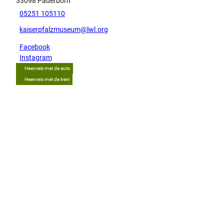
33098
Paderborn
05251 105110
kaiserpfalzmuseum@lwl.org
Facebook
Instagram
Heenreis met de auto
Heenreis met de trein