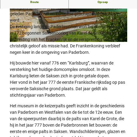
Hier gründete Karl der Große Paderborn.
Route
Oproep
Ten noorden van de dom ligt het gebied waar ruim 1200 jaar
geleden Paderborner en Europese geschiedenis geschreven
© Verkehrsverein Paderborn e.V., K. H. Schäfer |
CC-BY-SA
werd.
De vestiging langs de Paderbronnen won betekenis tijdens de
in 772 begonnen Saksenoorlog van Karel de Grote, die de
uitbreiding van het Frankenrijk en de verspreiding van het
© Verkehrsverein Paderborn e.V., K. H. Schäfer |
CC-BY-SA
christelijk geloof als missie had. De Frankenkoning verbleef
negen keer in de omgeving van Paderborn.
Hij bouwde hier vanaf 776 een “Karlsburg”, waarvan de
versterking het huidige domcomplex omsloot. In deze
Karlsburg lieten de Saksen zich in grote getale dopen.
Hier vond in het jaar 777 de eerste Frankische rijksdag op pas
veroverde Saksische grond plaats. Dat jaar geldt als
stichtingsjaar van Paderborn.
Het museum in de keizerpalts geeft inzicht in de geschiedenis
van Paderborn en Westfalen van de 6e tot de 12e eeuw. Een
van de speerpunten daarbij is de palts van Karel de Grote, die
hij in het jaar 777 boven de Paderbronnen liet bouwen: de
eerste en enige palts in Saksen. Wandschilderingen, glazen en