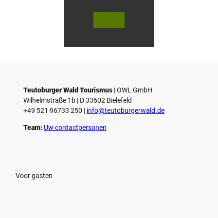
V
V
i
i
d
d
© Teutoburger Wald Tourismus / P.
© T. Goedecker
Gawandtka
e
e
o
o
Teutoburger Wald Tourismus
| ­OWL GmbH
a
a
Wilhelmstraße 1b | ­D 33602 Bielefeld
f
f
+49 521 96733 250 |
­info@teutoburgerwald.de
s
s
p
p
Team:
Uw contactpersonen
e
e
l
l
e
e
n
n
Voor gasten