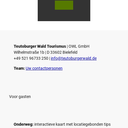
V
V
i
i
d
d
© Teutoburger Wald Tourismus / P.
© T. Goedecker
Gawandtka
e
e
o
o
Teutoburger Wald Tourismus
| ­OWL GmbH
a
a
Wilhelmstraße 1b | ­D 33602 Bielefeld
f
f
+49 521 96733 250 |
­info@teutoburgerwald.de
s
s
p
p
Team:
Uw contactpersonen
e
e
l
l
e
e
n
n
Voor gasten
Onderweg:
interactieve kaart met locatiegebonden tips