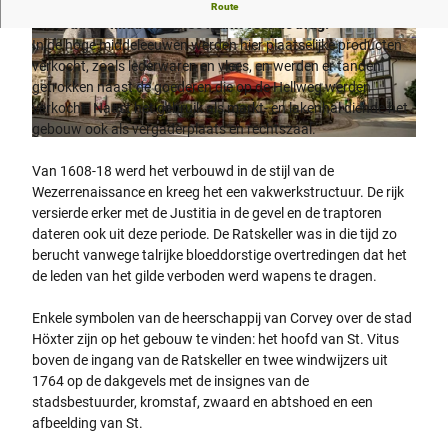
Het stadhuis werd rond 1250 gebouwd als centrum van de
Route
veel oudere middeleeuwse markt voor de brug.
In de hoge middeleeuwen werden hier plaatselijke producten
© ©Teutoburger Wald / Stadt Höxter / D. Ketz,
© ©Teutoburger Wald / Stadt Höxter / D. Ketz,
Dominik Ketz
Dominik Ketz
verkocht, zoals lederwaren en vlees, en werden er tanden
getrokken naast de goederen die op de Hellweg werden
verkocht. Naast het gebruik als markt- en lakenhal diende het
gebouw ook als vergaderplaats en rechtszaal.
© Teutoburger Wald / Stadt Höxter / D. Ketz, Dominik Ketz |
CC-BY-SA
Van 1608-18 werd het verbouwd in de stijl van de
Wezerrenaissance en kreeg het een vakwerkstructuur. De rijk
versierde erker met de Justitia in de gevel en de traptoren
dateren ook uit deze periode. De Ratskeller was in die tijd zo
berucht vanwege talrijke bloeddorstige overtredingen dat het
de leden van het gilde verboden werd wapens te dragen.
Enkele symbolen van de heerschappij van Corvey over de stad
Höxter zijn op het gebouw te vinden: het hoofd van St. Vitus
boven de ingang van de Ratskeller en twee windwijzers uit
1764 op de dakgevels met de insignes van de
stadsbestuurder, kromstaf, zwaard en abtshoed en een
afbeelding van St.