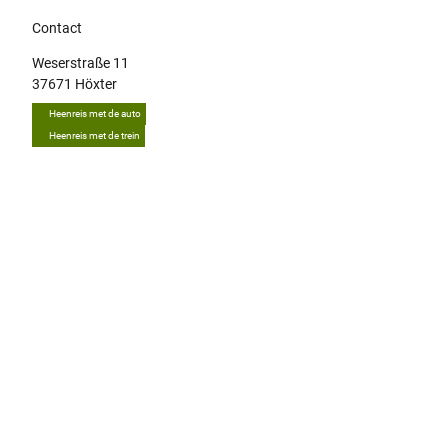
Contact
Weserstraße 11
37671
Höxter
Heenreis met de auto
Heenreis met de trein