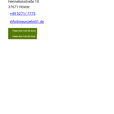
Hennekenstraße 10
37671
Höxter
+49 5271/ 7775
info@neunzehn01.de
Heenreis met de auto
Heenreis met de trein