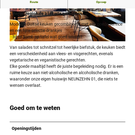
Beleef de Neunzehn 01 in Höxter!
Route
Oproep
- De grootste biertuin van Höxter
- Verse, regionale à la carte gerechten
F
© neunzehn01
a
Moderne Duitse keuken gecombineerd met een goede service
c
en een fijne selectie drankjes
h
- bij en komt op tafel wat goed smaakt
w
© neunzehn01 |
CC-BY-SA
e
Van salades tot schnitzel tot heerlijke biefstuk, de keuken biedt
r
een verscheidenheid aan vlees- en visgerechten, evenals
k
vegetarische en veganistische gerechten.
h
Elke goede maaltijd heeft de juiste begeleiding nodig. Er is een
a
ruime keuze aan niet-alcoholische en alcoholische dranken,
u
waaronder onze eigen huiswijn NEUNZEHN 01, die niets te
s
wensen overlaat.
m
i
t
Goed om te weten
W
e
r
Openingstijden
b
e