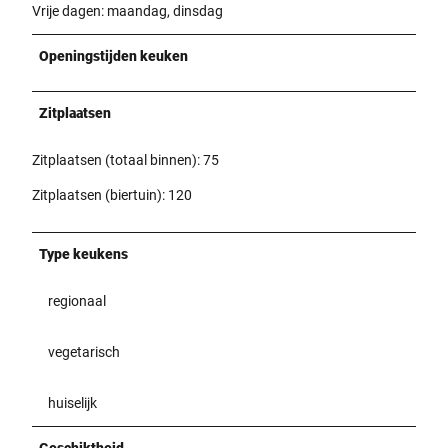
Vrije dagen: maandag, dinsdag
s
c
Openingstijden keuken
h
i
l
Zitplaatsen
d
Zitplaatsen (totaal binnen): 75
Zitplaatsen (biertuin): 120
Type keukens
regionaal
vegetarisch
huiselijk
Geschiktheid