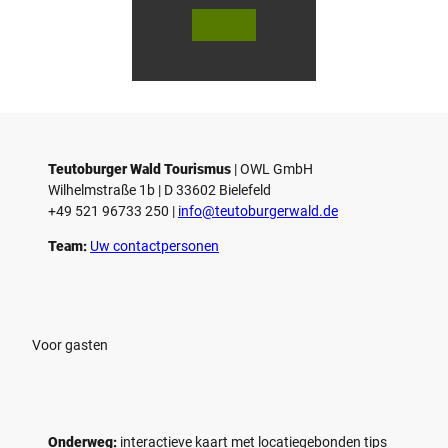
© Te
© Te
r
utob
utob
urger
urger
s
Wald
Wald
Touri
Touri
l
smus
smus
/ D. K
/ D. K
o
etz
etz
Teutoburger Wald Tourismus
| ­OWL GmbH
Wilhelmstraße 1b | ­D 33602 Bielefeld
+49 521 96733 250 |
­info@teutoburgerwald.de
Team:
Uw contactpersonen
Voor gasten
Onderweg:
interactieve kaart met locatiegebonden tips