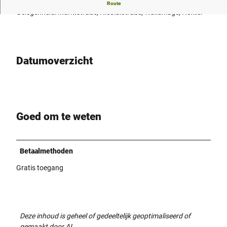
Drukte op de markt
Route
h
Gelegenheid: Marktstraße, Nicolaistraße, Wallanlage, Höxter
-
u
n
d
Datumoverzicht
K
r
a
m
m
a
Goed om te weten
r
k
t
Betaalmethoden
-
Gratis toegang
P
o
s
t
e
Deze inhoud is geheel of gedeeltelijk geoptimaliseerd of
r
gemaakt door AI.