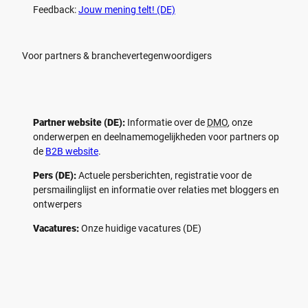
Feedback:
Jouw mening telt! (DE)
Voor partners & branchevertegenwoordigers
Partner website (DE):
Informatie over de
DMO
, onze
onderwerpen en deelnamemogelijkheden voor partners op
de
B2B website
.
Pers (DE):
Actuele persberichten, registratie voor de
persmailinglijst en informatie over relaties met bloggers en
ontwerpers
Vacatures:
Onze huidige vacatures (DE)
F
P
Y
I
a
i
o
n
c
n
u
s