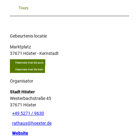
s
S
Tours
c
h
w
e
Gebeurtenis locatie
i
n
Marktplatz
s
37671
Höxter
- Kernstadt
u
Heenreis met de auto
n
Heenreis met de trein
d
e
Organisator
i
n
Stadt Höxter
e
Westerbachstraße 45
s
37671
Höxter
H
+49 5271 / 9630
u
rathaus@hoexter.de
h
n
Website
s