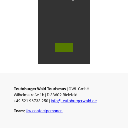
V
V
i
i
d
d
© Teutoburger Wald Tourismus / P.
© T. Goedecker
Gawandtka
e
e
o
o
Teutoburger Wald Tourismus
| ­OWL GmbH
a
a
Wilhelmstraße 1b | ­D 33602 Bielefeld
f
f
+49 521 96733 250 |
­info@teutoburgerwald.de
s
s
p
p
Team:
Uw contactpersonen
e
e
l
l