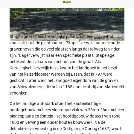
De geschiedenis van Stapelage is onlosmakelijk verbonden
Route
met het landhuis en de kerk. Beide vormen de oorsprong van
het dorp. Volgens de huidige kennis bestond de Stapelage
© Thevis, Thevis |
CC-BY-SA
© Thevis, Thevis |
CC-BY-SA
boerderij al in de Saksische tijd. Ze bevond zich op de plek van
de huidige pastorie (inclusief de huidige parkeerplaats).
Stapelage was een belangrijke plaats met een gravenhof,
zoals blijkt uit de plaatsnaam. "Stapel" verwijst naar de oude
© Thevis |
CC-BY-SA
gravenhoven die op veel plaatsen langs de Hellweg te vinden
zijn. "Lage" verwijst naar een specifieke plaats. Stapelage
betekent dus: plaats van het hof van de graaf. Als
Karolingisch keizerlijk bezit kwam het landgoed in het bezit
van het keizerklooster Werden bij Essen, dat in 797 werd
gesticht. Later werd het landgoed eigendom van de graven
van Schwalenberg, die het in 1185 aan de abdij van Marienfeld
schonken.
Op het huidige autopark stond het kasteelachtige
hoofdgebouw met een vloeroppervlak van 26m x 26m met een
binnenplaats en fontein. Het hoofdgebouw dateert van rond
1000 en verving een ouder houten bouwwerk. Na de
definitieve verwoesting in de Dertigjarige Oorlog (1637) werd