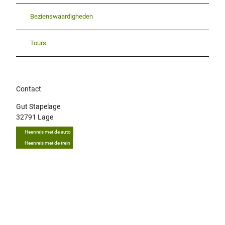
Bezienswaardigheden
Tours
Contact
Gut Stapelage
32791
Lage
Heenreis met de auto
Heenreis met de trein