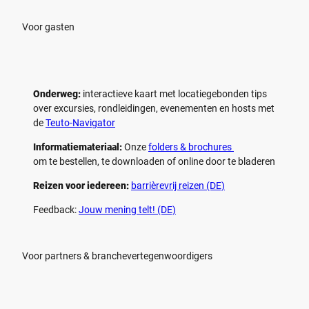
e
e
n
n
Voor gasten
Onderweg:
interactieve kaart met locatiegebonden tips
over excursies, rondleidingen, evenementen en hosts met
de
Teuto-Navigator
Informatiemateriaal:
Onze
folders & brochures
om te bestellen, te downloaden of online door te bladeren
Reizen voor iedereen:
barrièrevrij reizen (DE)
Feedback:
Jouw mening telt! (DE)
Voor partners & branchevertegenwoordigers