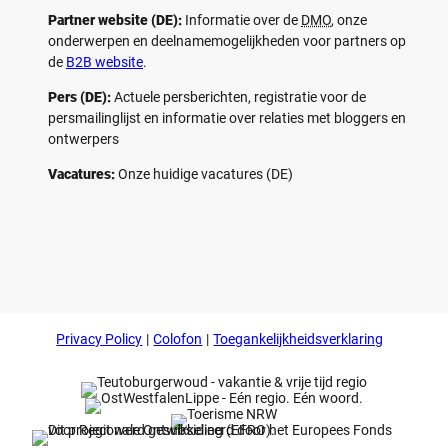
Partner website (DE):
Informatie over de
DMO
, onze
onderwerpen en deelnamemogelijkheden voor partners op
de
B2B website
.
Pers (DE):
Actuele persberichten, registratie voor de
persmailinglijst en informatie over relaties met bloggers en
ontwerpers
Vacatures:
Onze huidige vacatures (DE)
F
P
Y
I
a
i
o
n
c
n
u
s
e
t
t
t
b
e
u
a
o
r
b
g
Privacy Policy
Colofon
Toegankelijkheidsverklaring
o
e
e
r
k
s
a
t
m