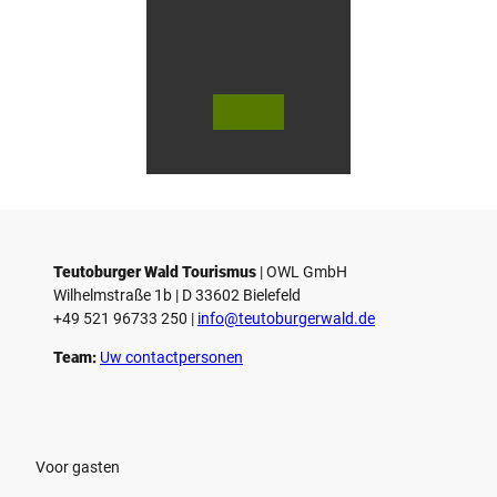
V
V
i
i
d
d
© Teutoburger Wald Tourismus / P.
© T. Goedecker
Gawandtka
e
e
o
o
Teutoburger Wald Tourismus
| ­OWL GmbH
a
a
Wilhelmstraße 1b | ­D 33602 Bielefeld
f
f
+49 521 96733 250 |
­info@teutoburgerwald.de
s
s
p
p
Team:
Uw contactpersonen
e
e
l
l
e
e
n
n
Voor gasten