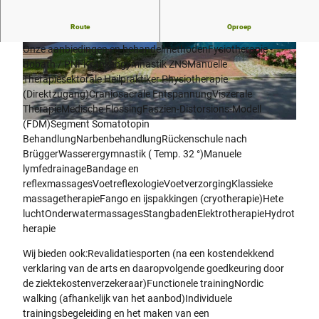
Fysiotherapie en revalidatiesporten worden aangeboden.
Route
Oproep
Onze aanbiedingen en behandelmethodenFysiotherapie -
© Denise Kieslich , Stadt Schieder-Schwalenber
© Denise Kieslich , Stadt Schieder-Schwalenber
g |
CC0
g |
CC0
Bobath / PNFKrankengymnastik ZNSManuelle
Therapiesektorale Heilpraktiker Physiotherapie
(Direktzugang)Craniosacrale EntspannungViszerale
TherapieMedische FlossingFaszien-Distorsions-Modell
(FDM)Segment Somatotopin
© Denise Kieslich , Stadt Schieder-Schwalenberg |
CC0
BehandlungNarbenbehandlungRückenschule nach
BrüggerWasserergymnastik ( Temp. 32 °)Manuele
lymfedrainageBandage en
reflexmassagesVoetreflexologieVoetverzorgingKlassieke
massagetherapieFango en ijspakkingen (cryotherapie)Hete
luchtOnderwatermassagesStangbadenElektrotherapieHydrot
herapie
Wij bieden ook:Revalidatiesporten (na een kostendekkend
verklaring van de arts en daaropvolgende goedkeuring door
de ziektekostenverzekeraar)Functionele trainingNordic
walking (afhankelijk van het aanbod)Individuele
trainingsbegeleiding en het maken van een