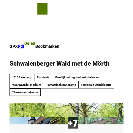
T
o
D
Bookmark
Zoeken
Menu
c
lijst
e
o
l
n
e
t
n
e
Delen
GPX
Pdf
Bookmarken
n
t
Schwalenberger Wald met de Mörth
17,05 km lang
Rondreis
Moeilijkheidsgraad: middelzwaar
Voorwaarde: medium
Fantastisch panorama
regionale wandelroute
Themawandelroute