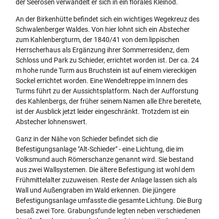
der Seerosen verwandelt er sich in ein florales Kleinod.
An der Birkenhütte befindet sich ein wichtiges Wegekreuz des
Schwalenberger Waldes. Von hier lohnt sich ein Abstecher
zum Kahlenbergturm, der 1840/41 von dem lippischen
Herrscherhaus als Ergänzung ihrer Sommerresidenz, dem
Schloss und Park zu Schieder, errichtet worden ist. Der ca. 24
m hohe runde Turm aus Bruchstein ist auf einem viereckigen
Sockel errichtet worden. Eine Wendeltreppe im Innern des
Turms führt zu der Aussichtsplatform. Nach der Aufforstung
des Kahlenbergs, der früher seinem Namen alle Ehre bereitete,
ist der Ausblick jetzt leider eingeschränkt. Trotzdem ist ein
Abstecher lohnenswert.
Ganz in der Nähe von Schieder befindet sich die
Befestigungsanlage "Alt-Schieder" - eine Lichtung, die im
Volksmund auch Römerschanze genannt wird. Sie bestand
aus zwei Wallsystemen. Die ältere Befestigung ist wohl dem
Frühmittelalter zuzuweisen. Reste der Anlage lassen sich als
Wall und Außengraben im Wald erkennen. Die jüngere
Befestigungsanlage umfasste die gesamte Lichtung. Die Burg
besaß zwei Tore. Grabungsfunde legten neben verschiedenen