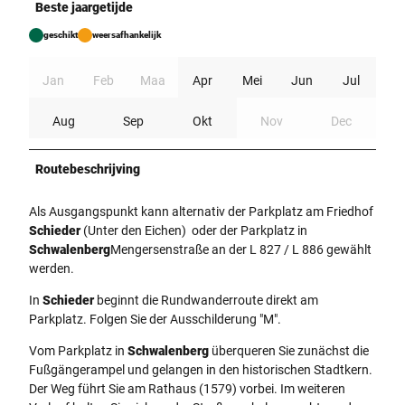
Beste jaargetijde
geschikt
weersafhankelijk
Jan
Feb
Maa
Apr
Mei
Jun
Jul
Aug
Sep
Okt
Nov
Dec
Routebeschrijving
Als Ausgangspunkt kann alternativ der Parkplatz am Friedhof
Schieder
(Unter den Eichen) oder der Parkplatz in
Schwalenberg
Mengersenstraße an der L 827 / L 886 gewählt
werden.
In
Schieder
beginnt die Rundwanderroute direkt am
Parkplatz. Folgen Sie der Ausschilderung "M".
Vom Parkplatz in
Schwalenberg
überqueren Sie zunächst die
Fußgängerampel und gelangen in den historischen Stadtkern.
Der Weg führt Sie am Rathaus (1579) vorbei. Im weiteren