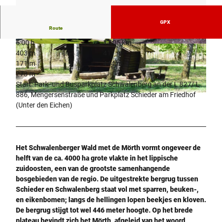
GPX
Route
5:00 h
17,05 km
© Stadt Schieder-Schwalenberg |
CC0
© Stadt Schieder-Schwalenberg |
CC0
403 m
411 m
171 m
444 m
273 m
Start: Park- und Busparkplatz Schwalenberg an der L 827/ L
886, Mengersenstraße und Parkplatz Schieder am Friedhof
©
CC0
(Unter den Eichen)
Het Schwalenberger Wald met de Mörth vormt ongeveer de
helft van de ca. 4000 ha grote vlakte in het lippische
zuidoosten, een van de grootste samenhangende
bosgebieden van de regio. De uitgestrekte bergrug tussen
Schieder en Schwalenberg staat vol met sparren, beuken-,
en eikenbomen; langs de hellingen lopen beekjes en kloven.
De bergrug stijgt tot wel 446 meter hoogte. Op het brede
plateau bevindt zich het Mörth, afgeleid van het woord