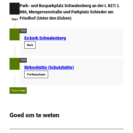
Park- und Busparkplatz Schwalenberg an der L 827/ L
Start
886, Mengersenstraße und Parkplatz Schieder am
Friedhof (Unter den Eichen)
Start
CC0
Ev.kerk Schwalenberg
Kerk
CC0
Birkenhütte (Schutzhütte)
Parkeerplaats
Toon meer
Goed om te weten