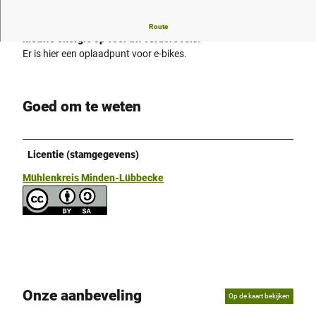
Voor een langere vakantie of een korte tussenstop - doe
Route
nieuwe energie op voor uw verdere reis.
Er is hier een oplaadpunt voor e-bikes.
Goed om te weten
Licentie (stamgegevens)
Mühlenkreis Minden-Lübbecke
Onze aanbeveling
Op de kaart bekijken