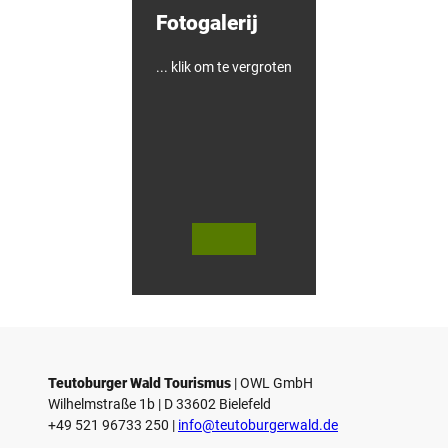
Fotogalerij
... klik om te vergroten
V
V
i
i
d
d
© Teutoburger Wald Tourismus / P.
© T. Goedecker
Gawandtka
e
e
o
o
Teutoburger Wald Tourismus
| ­OWL GmbH
a
a
Wilhelmstraße 1b | ­D 33602 Bielefeld
f
f
+49 521 96733 250 |
­info@teutoburgerwald.de
s
s