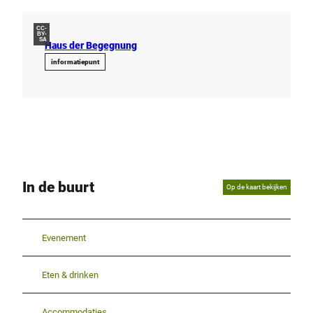
CC-
BY-
SA
Haus der Begegnung
informatiepunt
In de buurt
Op de kaart bekijken
Evenement
Eten & drinken
Accommodaties