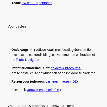
p
p
Team:
Uw contactpersonen
e
e
l
l
e
e
n
n
Voor gasten
Onderweg:
interactieve kaart met locatiegebonden tips
over excursies, rondleidingen, evenementen en hosts met
de
Teuto-Navigator
Informatiemateriaal:
Onze
folders & brochures
om te bestellen, te downloaden of online door te bladeren
Reizen voor iedereen:
barrièrevrij reizen (DE)
Feedback:
Jouw mening telt! (DE)
Voor partners & branchevertegenwoordigers