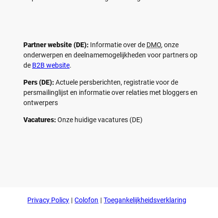
Partner website (DE):
Informatie over de
DMO
, onze
onderwerpen en deelnamemogelijkheden voor partners op
de
B2B website
.
Pers (DE):
Actuele persberichten, registratie voor de
persmailinglijst en informatie over relaties met bloggers en
ontwerpers
Vacatures:
Onze huidige vacatures (DE)
F
P
Y
I
a
i
o
n
c
n
u
s
e
t
t
t
b
e
u
a
o
r
b
g
Privacy Policy
Colofon
Toegankelijkheidsverklaring
o
e
e
r
k
s
a
t
m