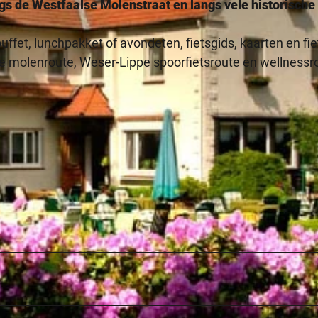
gs de Westfaalse Molenstraat en langs vele historische
uffet, lunchpakket of avondeten, fietsgids, kaarten en fi
 de molenroute, Weser-Lippe spoorfietsroute en wellnessr