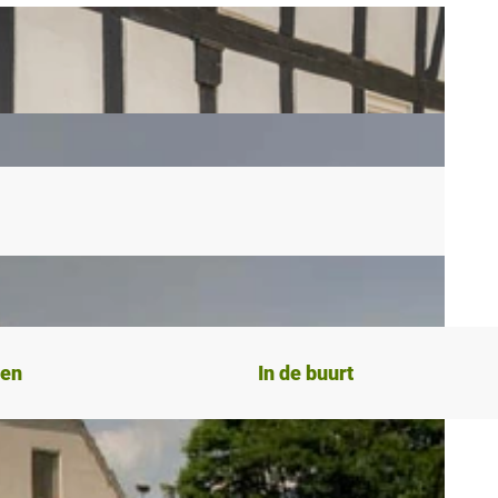
ten
In de buurt