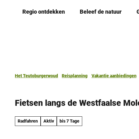
T
Regio ontdekken
Beleef de natuur
o
c
o
n
t
e
n
t
Het Teutoburgerwoud
Reisplanning
Vakantie aanbiedingen
Fietsen langs de Westfaalse Mo
Radfahren
Aktiv
bis 7 Tage