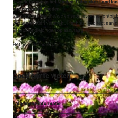
1 week fietsen in het Minden-Lübbecker Land lan
bezienswaardigheden
Kamers met douche/wc en satelliet-tv incl. ontbijtb
kunnen worden verstrekt. Het huis ligt direct aan
Groepsrondleidingen op aanvraag.
Het hele jaar boekbaar
Goed om te weten
Algemene informatie