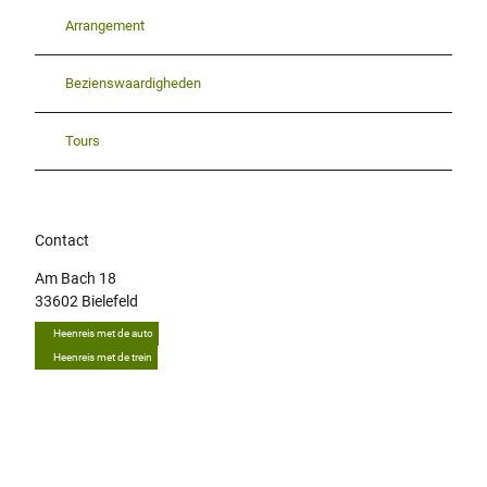
Arrangement
Bezienswaardigheden
Tours
Contact
Am Bach 18
33602
Bielefeld
Heenreis met de auto
Heenreis met de trein