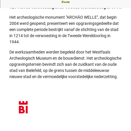
Archeologische vondsten van de stichting van de stad in
Route
1214 tot de verwoesting in de Tweede Wereldoorlog in 1944.
Het archeologische monument "ARCHÄO WELLE", dat begin
2004 werd geopend, presenteert een opgravingsgedeelte dat
een complete periode bestrijkt vanaf de stichting van de stad
in 1214 tot de verwoesting in de Tweede Wereldoorlog in
1944.
De werkzaamheden werden begeleid door het Westfaals
Archeologisch Museum en de bouwdienst. Het archeologische
opgravingsterrein bevindt zich aan de zuidkant van de oude
stad van Bielefeld, op de grens tussen de middeleeuwse
nieuwe stad en de vermoedelijke voorstedelijke nederzetting.