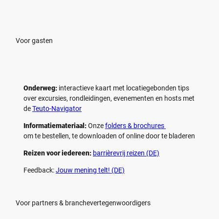
e
e
l
l
e
e
n
n
Voor gasten
Onderweg:
interactieve kaart met locatiegebonden tips
over excursies, rondleidingen, evenementen en hosts met
de
Teuto-Navigator
Informatiemateriaal:
Onze
folders & brochures
om te bestellen, te downloaden of online door te bladeren
Reizen voor iedereen:
barrièrevrij reizen (DE)
Feedback:
Jouw mening telt! (DE)
Voor partners & branchevertegenwoordigers