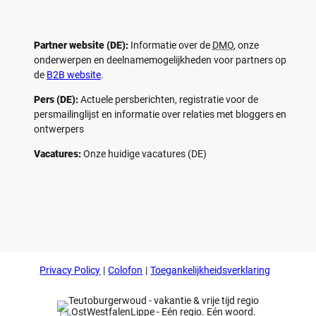
Partner website (DE):
Informatie over de
DMO
, onze
onderwerpen en deelnamemogelijkheden voor partners op
de
B2B website
.
Pers (DE):
Actuele persberichten, registratie voor de
persmailinglijst en informatie over relaties met bloggers en
ontwerpers
Vacatures:
Onze huidige vacatures (DE)
F
P
Y
I
a
i
o
n
c
n
u
s
e
t
t
t
b
e
u
a
o
r
b
g
Privacy Policy
Colofon
Toegankelijkheidsverklaring
o
e
e
r
k
s
a
t
m