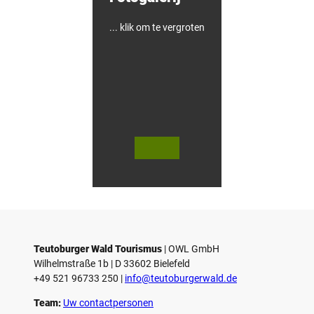
... klik om te vergroten
V
V
i
i
d
d
© Teutoburger Wald Tourismus / P.
© T. Goedecker
Gawandtka
e
e
o
o
Teutoburger Wald Tourismus
| ­OWL GmbH
a
a
Wilhelmstraße 1b | ­D 33602 Bielefeld
f
f
+49 521 96733 250 |
­info@teutoburgerwald.de
s
s
p
p
Team:
Uw contactpersonen