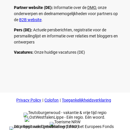
Partner website (DE):
Informatie over de
DMO
, onze
onderwerpen en deelnamemogelijkheden voor partners op
de
B2B website
.
Pers (DE):
Actuele persberichten, registratie voor de
persmailinglijst en informatie over relaties met bloggers en
ontwerpers
Vacatures:
Onze huidige vacatures (DE)
F
P
Y
I
a
i
o
n
c
n
u
s
e
t
t
t
b
e
u
a
o
r
b
g
Privacy Policy
Colofon
Toegankelijkheidsverklaring
o
e
e
r
k
s
a
t
m