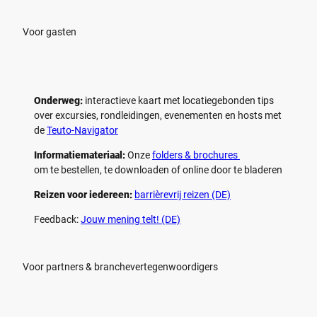
e
e
n
n
Voor gasten
Onderweg:
interactieve kaart met locatiegebonden tips
over excursies, rondleidingen, evenementen en hosts met
de
Teuto-Navigator
Informatiemateriaal:
Onze
folders & brochures
om te bestellen, te downloaden of online door te bladeren
Reizen voor iedereen:
barrièrevrij reizen (DE)
Feedback:
Jouw mening telt! (DE)
Voor partners & branchevertegenwoordigers