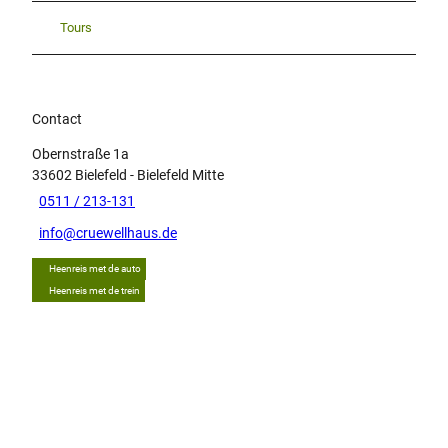
Tours
Contact
Obernstraße 1a
33602
Bielefeld
- Bielefeld Mitte
0511 / 213-131
info@cruewellhaus.de
Heenreis met de auto
Heenreis met de trein