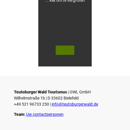
... klik om te vergroten
V
V
i
i
d
d
© Teutoburger Wald Tourismus / P.
© T. Goedecker
Gawandtka
e
e
o
o
Teutoburger Wald Tourismus
| ­OWL GmbH
a
a
Wilhelmstraße 1b | ­D 33602 Bielefeld
f
f
+49 521 96733 250 |
­info@teutoburgerwald.de
s
s
p
p
Team:
Uw contactpersonen
e
e
l
l