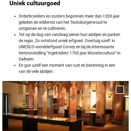
Uniek cultuurgoed
Orderbroeders en-zusters begonnen meer dan 1200 jaar
geleden de wildernis van het Teutoburgerwoud te
ontginnen en te cultiveren.
Tot op de dag van vandaag sieren hun abdijen en parken
de regio. Zo ontstond uniek erfgoed. Overtuig uzelf: in
UNESCO-werelderfgoed Corvey en bij de interessante
tentoonstelling "Ingetreden! 1700 jaar kloostercultuur" in
Dalheim.
En gun uzelf een moment van rust en bezinning in een
van de vele abdijen.
D
e
Voeg
t
'Stich
Kloos
a
Dalhe
i
toe a
l
favor
p
a