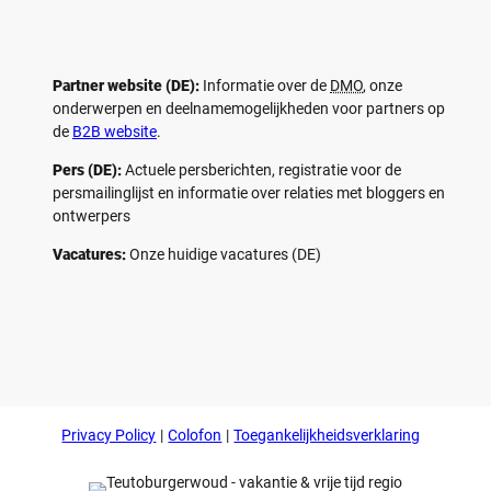
Partner website (DE):
Informatie over de
DMO
, onze
onderwerpen en deelnamemogelijkheden voor partners op
de
B2B website
.
Pers (DE):
Actuele persberichten, registratie voor de
persmailinglijst en informatie over relaties met bloggers en
ontwerpers
Vacatures:
Onze huidige vacatures (DE)
F
P
Y
I
a
i
o
n
c
n
u
s
e
t
t
t
b
e
u
a
o
r
b
g
Privacy Policy
Colofon
Toegankelijkheidsverklaring
o
e
e
r
k
s
a
t
m