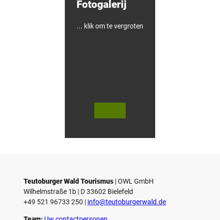
Fotogalerij
... klik om te vergroten
V
V
i
i
d
d
© Teutoburger Wald Tourismus / P.
© T. Goedecker
Gawandtka
e
e
o
o
Teutoburger Wald Tourismus
| ­OWL GmbH
a
a
Wilhelmstraße 1b | ­D 33602 Bielefeld
f
f
+49 521 96733 250 |
­info@teutoburgerwald.de
s
s
Team:
Uw contactpersonen