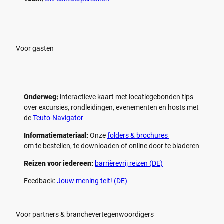
p
p
e
e
l
l
e
e
n
n
Voor gasten
Onderweg:
interactieve kaart met locatiegebonden tips
over excursies, rondleidingen, evenementen en hosts met
de
Teuto-Navigator
Informatiemateriaal:
Onze
folders & brochures
om te bestellen, te downloaden of online door te bladeren
Reizen voor iedereen:
barrièrevrij reizen (DE)
Feedback:
Jouw mening telt! (DE)
Voor partners & branchevertegenwoordigers