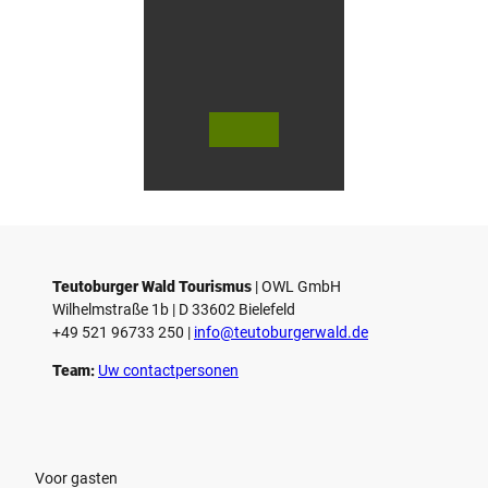
V
V
i
i
d
d
© Teutoburger Wald Tourismus / P.
© T. Goedecker
Gawandtka
e
e
o
o
Teutoburger Wald Tourismus
| ­OWL GmbH
a
a
Wilhelmstraße 1b | ­D 33602 Bielefeld
f
f
+49 521 96733 250 |
­info@teutoburgerwald.de
s
s
p
p
Team:
Uw contactpersonen
e
e
l
l
e
e
n
n
Voor gasten