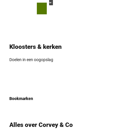
T
© Teutoburger Wald Tourismus, M. Schoberer
o
D
Bookmark
Zoeken
Menu
c
lijst
e
o
l
n
e
t
n
e
Kloosters & kerken
n
t
Doelen in een oogopslag
Bookmarken
Alles over Corvey & Co