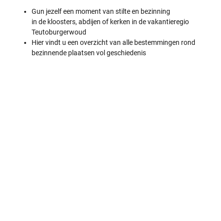
Gun jezelf een moment van stilte en bezinning
in de kloosters, abdijen of kerken in de vakantieregio
Teutoburgerwoud
Hier vindt u een overzicht van alle bestemmingen rond
bezinnende plaatsen vol geschiedenis
K
l
o
O
r
o
d
s
e
r
t
b