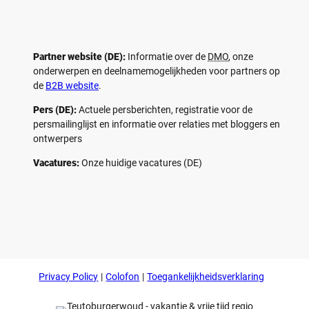
Partner website (DE):
Informatie over de
DMO
, onze
onderwerpen en deelnamemogelijkheden voor partners op
de
B2B website
.
Pers (DE):
Actuele persberichten, registratie voor de
persmailinglijst en informatie over relaties met bloggers en
ontwerpers
Vacatures:
Onze huidige vacatures (DE)
F
P
Y
I
a
i
o
n
c
n
u
s
e
t
t
t
b
e
u
a
o
r
b
g
Privacy Policy
Colofon
Toegankelijkheidsverklaring
o
e
e
r
k
s
a
t
m