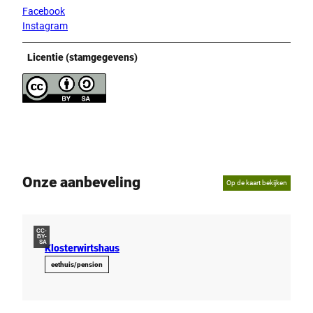
Facebook
Instagram
Licentie (stamgegevens)
Onze aanbeveling
Op de kaart bekijken
CC-
BY-
SA
Klosterwirtshaus
eethuis/pension