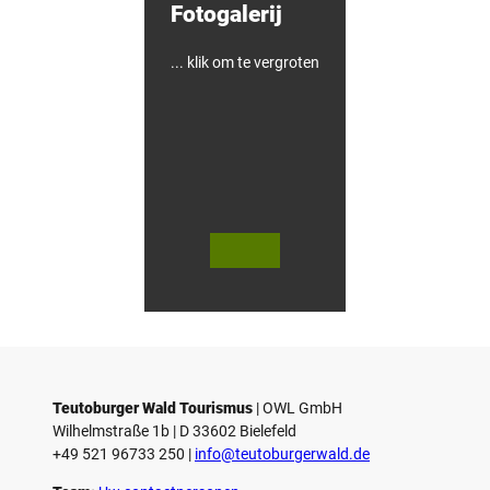
Fotogalerij
... klik om te vergroten
V
V
i
i
d
d
© Teutoburger Wald Tourismus / P.
© T. Goedecker
Gawandtka
e
e
o
o
Teutoburger Wald Tourismus
| ­OWL GmbH
a
a
Wilhelmstraße 1b | ­D 33602 Bielefeld
f
f
+49 521 96733 250 |
­info@teutoburgerwald.de
s
s