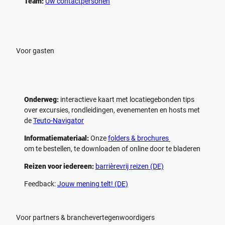
p
p
Team:
Uw contactpersonen
e
e
l
l
e
e
n
n
Voor gasten
Onderweg:
interactieve kaart met locatiegebonden tips
over excursies, rondleidingen, evenementen en hosts met
de
Teuto-Navigator
Informatiemateriaal:
Onze
folders & brochures
om te bestellen, te downloaden of online door te bladeren
Reizen voor iedereen:
barrièrevrij reizen (DE)
Feedback:
Jouw mening telt! (DE)
Voor partners & branchevertegenwoordigers