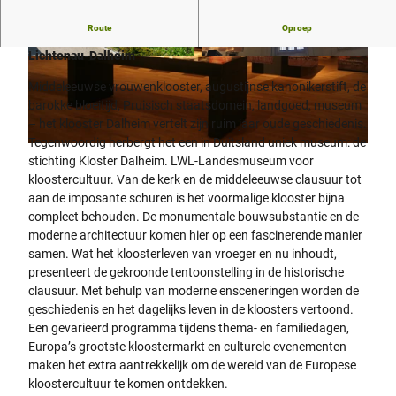
Maak kennis met de kloosterwereld
Route
Oproep
Lichtenau-Dalheim
© LWL / Katharina Kruck
© LWL / Katharina Kruck
Middeleeuwse vrouwenklooster, augustijnse kanonikerstift, de
barokke bloeitijd, Pruisisch staatsdomein, landgoed, museum
– het klooster Dalheim vertelt zijn ruim jaar oude geschiedenis.
Tegenwoordig herbergt het een in Duitsland uniek museum: de
© LWL / Maria Tillmann
stichting Kloster Dalheim. LWL-Landesmuseum voor
kloostercultuur. Van de kerk en de middeleeuwse clausuur tot
aan de imposante schuren is het voormalige klooster bijna
compleet behouden. De monumentale bouwsubstantie en de
moderne architectuur komen hier op een fascinerende manier
samen. Wat het kloosterleven van vroeger en nu inhoudt,
presenteert de gekroonde tentoonstelling in de historische
clausuur. Met behulp van moderne ensceneringen worden de
geschiedenis en het dagelijks leven in de kloosters vertoond.
Een gevarieerd programma tijdens thema- en familiedagen,
Europa’s grootste kloostermarkt en culturele evenementen
maken het extra aantrekkelijk om de wereld van de Europese
kloostercultuur te komen ontdekken.