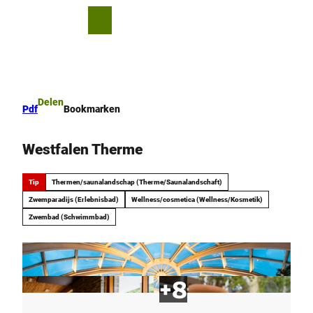
T
o
D
Bookmark
Zoeken
Menu
c
lijst
e
o
l
n
e
t
n
e
Delen
Pdf
Bookmarken
n
t
Westfalen Therme
Tip
Thermen/saunalandschap (Therme/Saunalandschaft)
Zwemparadijs (Erlebnisbad)
Wellness/cosmetica (Wellness/Kosmetik)
Zwembad (Schwimmbad)