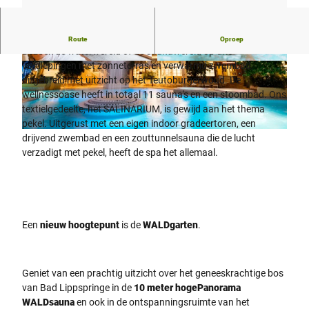
Je kunt genieten van een ontspannen dagje bij ons.
Route
Oproep
Bezoek de waterwereld of de saunawereld op drie
verdiepingen met zonneterras en verwarmd zwembad,
© Westfalen-Therme GmbH & Co. KG |
© Teutoburger Wald, Westfalen-Therme GmbH
CC-BY-SA
& Co. KG |
CC-BY-SA
uitgebreid met uitzicht op het Teutoburgerwoud. De
wellnessoase heeft in totaal 11 sauna's en een stoombad. Ons
textielgedeelte, het SALINARIUM, is gewijd aan het thema
pekel. Uitgerust met een eigen indoor gradeertoren, een
© Teutoburger Wald , Westfalen-Therme GmbH & Co. KG |
CC-BY-SA
drijvend zwembad en een zouttunnelsauna die de lucht
verzadigt met pekel, heeft de spa het allemaal.
Een
nieuw hoogtepunt
is de
WALDgarten
.
Geniet van een prachtig uitzicht over het geneeskrachtige bos
van Bad Lippspringe in de
10 meter hoge
Panorama
WALDsauna
en ook in de ontspanningsruimte van het