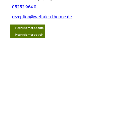
05252 964 0
rezeption@wetfalen-therme.de
Heenreis met de auto
Heenreis met de trein
Tip