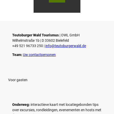
V
V
i
i
d
d
© Teutoburger Wald Tourismus / P.
© T. Goedecker
Gawandtka
e
e
o
o
Teutoburger Wald Tourismus
| ­OWL GmbH
a
a
Wilhelmstraße 1b | ­D 33602 Bielefeld
f
f
+49 521 96733 250 |
­info@teutoburgerwald.de
s
s
p
p
Team:
Uw contactpersonen
e
e
l
l
e
e
n
n
Voor gasten
Onderweg:
interactieve kaart met locatiegebonden tips
over excursies, rondleidingen, evenementen en hosts met