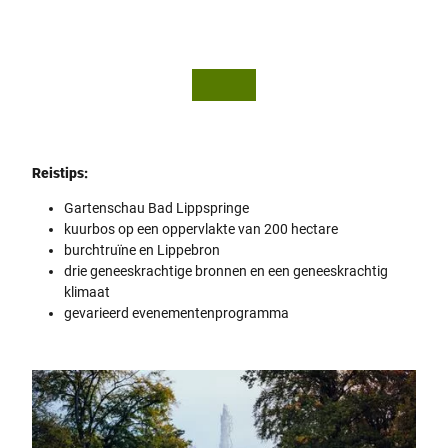
© Be
© To
sim M
urism
azhiqi
us N
RW e.
V. / Te
utob
urger
Wald
Touri
smus
Reistips:
Gartenschau Bad Lippspringe
kuurbos op een oppervlakte van 200 hectare
burchtruïne en Lippebron
drie geneeskrachtige bronnen en een geneeskrachtig
klimaat
gevarieerd evenementenprogramma