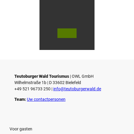
© Sta
© Te
dt Ba
utob
d Salz
urger
uflen
Wald
/ D. K
Touri
etz
smus,
D. Ke
tz
Teutoburger Wald Tourismus
| ­OWL GmbH
Wilhelmstraße 1b | ­D 33602 Bielefeld
+49 521 96733 250 |
­info@teutoburgerwald.de
Team:
Uw contactpersonen
Voor gasten