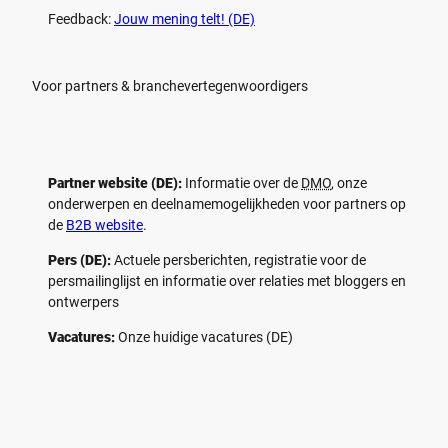
Feedback:
Jouw mening telt! (DE)
Voor partners & branchevertegenwoordigers
Partner website (DE):
Informatie over de
DMO
, onze
onderwerpen en deelnamemogelijkheden voor partners op
de
B2B website
.
Pers (DE):
Actuele persberichten, registratie voor de
persmailinglijst en informatie over relaties met bloggers en
ontwerpers
Vacatures:
Onze huidige vacatures (DE)
F
P
Y
I
a
i
o
n
c
n
u
s