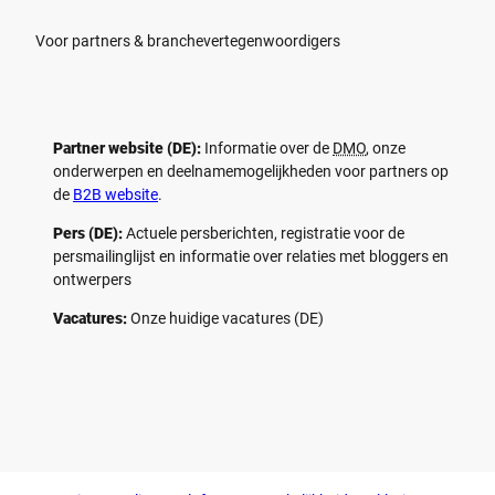
Voor partners & branchevertegenwoordigers
Partner website (DE):
Informatie over de
DMO
, onze
onderwerpen en deelnamemogelijkheden voor partners op
de
B2B website
.
Pers (DE):
Actuele persberichten, registratie voor de
persmailinglijst en informatie over relaties met bloggers en
ontwerpers
Vacatures:
Onze huidige vacatures (DE)
F
P
Y
I
a
i
o
n
c
n
u
s
e
t
t
t
b
e
u
a
o
r
b
g