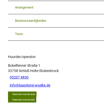
Arrangement
Bezienswaardigheden
Tours
Huurder/operator
Bokelfenner Straße 1
33758
Schloß Holte-Stukenbrock
05207 4830
info@baeckerei-woelke.de
Heenreis met de auto
Heenreis met de trein