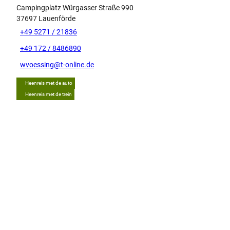
Campingplatz Würgasser Straße 990
37697
Lauenförde
+49 5271 / 21836
+49 172 / 8486890
wvoessing@t-online.de
Heenreis met de auto
Heenreis met de trein