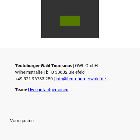
l
© Te
© Te
utob
utob
urger
urger
Wald
Wald
Touri
/ Stad
smus
t Höx
/ M. R
ter, D.
anft
Ketz
Teutoburger Wald Tourismus
| ­OWL GmbH
Wilhelmstraße 1b | ­D 33602 Bielefeld
+49 521 96733 250 |
­info@teutoburgerwald.de
Team:
Uw contactpersonen
Voor gasten