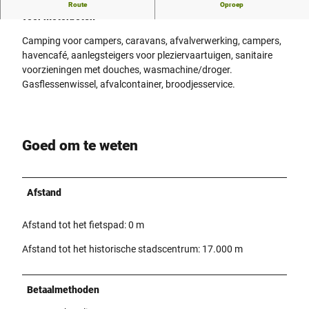
Camping en camperplaats aan de Weser met gastensteiger
Route
Oproep
voor motorboten
Camping voor campers, caravans, afvalverwerking, campers,
havencafé, aanlegsteigers voor pleziervaartuigen, sanitaire
voorzieningen met douches, wasmachine/droger.
Gasflessenwissel, afvalcontainer, broodjesservice.
Goed om te weten
Afstand
Afstand tot het fietspad: 0 m
Afstand tot het historische stadscentrum: 17.000 m
Betaalmethoden