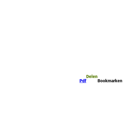
ge
Bookmark
Zoeken
ijst
Delen
Pdf
Bookmarken