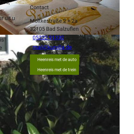
ties,
Contact
r uit u
Moltkestraße 2 + 2a
32105
Bad Salzuflen
05222 91330
is
mail@kurvilla.de
e
Heenreis met de auto
Heenreis met de trein
r.
es &