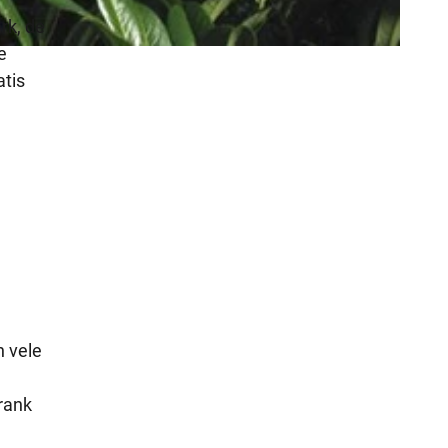
rk, de
e
atis
 vele
rank