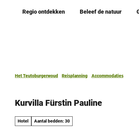
T
Regio ontdekken
Beleef de natuur
o
c
o
n
t
e
n
t
Het Teutoburgerwoud
Reisplanning
Accommodaties
Kurvilla Fürstin Pauline
Hotel
Aantal bedden: 30