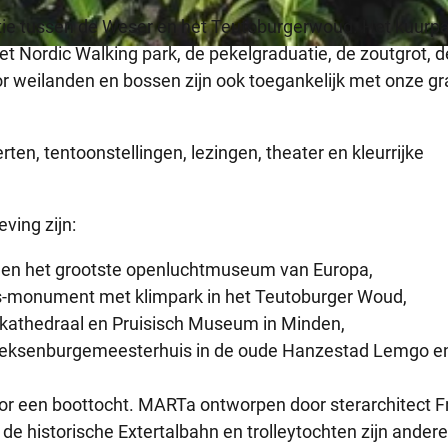
catie tussen de Weser en het Teutoburgerwoud. Het kuurpa
het Nordic Walking park, de pekelgraduatie, de zoutgrot, d
 weilanden en bossen zijn ook toegankelijk met onze gr
n, tentoonstellingen, lezingen, theater en kleurrijke
ving zijn:
el en het grootste openluchtmuseum van Europa,
s-monument met klimpark in het Teutoburger Woud,
kathedraal en Pruisisch Museum in Minden,
eksenburgemeesterhuis in de oude Hanzestad Lemgo en
or een boottocht. MARTa ontworpen door sterarchitect F
 de historische Extertalbahn en trolleytochten zijn andere