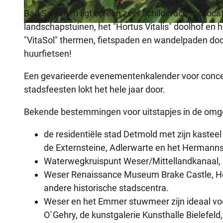
Bad Salzuflen ligt op een zeer schilderachtige lo
landschapstuinen, het "Hortus Vitalis" doolhof en 
© Kurvilla Fürstin Pauline
"VitaSol" thermen, fietspaden en wandelpaden door
huurfietsen!
Een gevarieerde evenementenkalender voor concerte
stadsfeesten lokt het hele jaar door.
Bekende bestemmingen voor uitstapjes in de omge
de residentiële stad Detmold met zijn kaste
de Externsteine, Adlerwarte en het Hermann
Waterwegkruispunt Weser/Mittellandkanaal, 
Weser Renaissance Museum Brake Castle, H
andere historische stadscentra.
Weser en het Emmer stuwmeer zijn ideaal vo
O`Gehry, de kunstgalerie Kunsthalle Bielefeld,