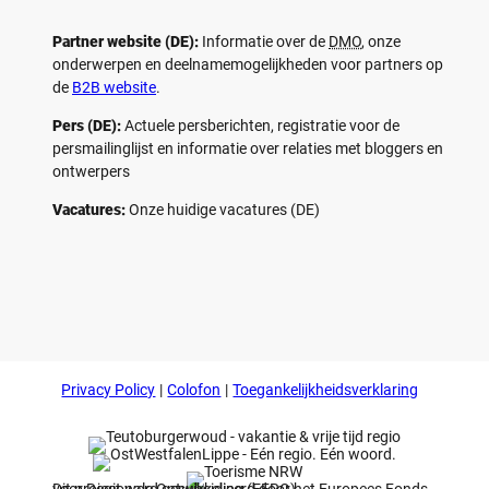
Partner website (DE):
Informatie over de
DMO
, onze
onderwerpen en deelnamemogelijkheden voor partners op
de
B2B website
.
Pers (DE):
Actuele persberichten, registratie voor de
persmailinglijst en informatie over relaties met bloggers en
ontwerpers
Vacatures:
Onze huidige vacatures (DE)
F
P
Y
I
a
i
o
n
c
n
u
s
e
t
t
t
b
e
u
a
o
r
b
g
Privacy Policy
Colofon
Toegankelijkheidsverklaring
o
e
e
r
k
s
a
t
m