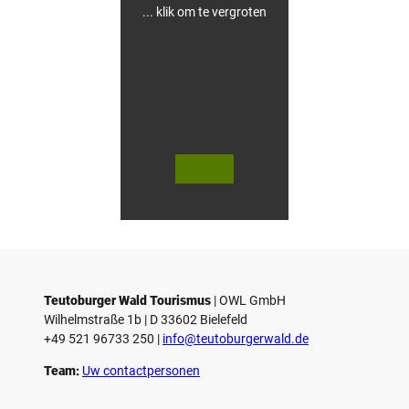
i
... klik om te vergroten
e
t
s
h
o
t
e
l
© Te
© Te
utob
utob
urger
urger
Wald
Wald
Touri
/ Stad
smus
t Höx
/ M. R
ter, D.
anft
Ketz
Teutoburger Wald Tourismus
| ­OWL GmbH
Wilhelmstraße 1b | ­D 33602 Bielefeld
+49 521 96733 250 |
­info@teutoburgerwald.de
Team:
Uw contactpersonen