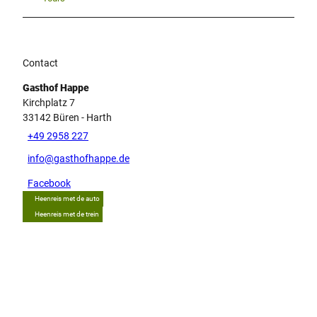
Contact
Gasthof Happe
Kirchplatz 7
33142
Büren
- Harth
+49 2958 227
info@gasthofhappe.de
Facebook
Heenreis met de auto
Heenreis met de trein