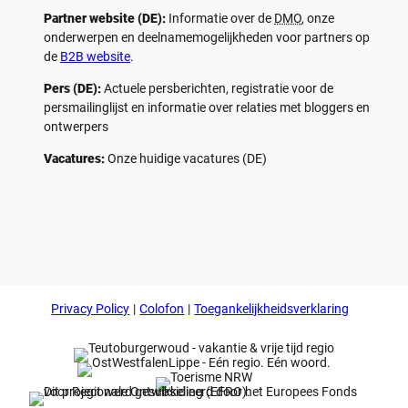
Partner website (DE):
Informatie over de
DMO
, onze
onderwerpen en deelnamemogelijkheden voor partners op
de
B2B website
.
Pers (DE):
Actuele persberichten, registratie voor de
persmailinglijst en informatie over relaties met bloggers en
ontwerpers
Vacatures:
Onze huidige vacatures (DE)
F
P
Y
I
a
i
o
n
c
n
u
s
e
t
t
t
b
e
u
a
o
r
b
g
Privacy Policy
Colofon
Toegankelijkheidsverklaring
o
e
e
r
k
s
a
t
m