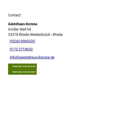
Contact
Gästehaus Korona
Großer Wall 54
33378
Rheda-Wiedenbrück
- Rheda
05242 9066320
0172 2718632
info@gaestehaus-korona.de
Heenreis met de auto
Heenreis met de trein