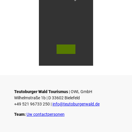
e
t
s
h
o
t
e
l
© Te
© Te
utob
utob
urger
urger
Wald
Wald
Touri
/ Stad
smus
t Höx
/ M. R
ter, D.
anft
Ketz
Teutoburger Wald Tourismus
| ­OWL GmbH
Wilhelmstraße 1b | ­D 33602 Bielefeld
+49 521 96733 250 |
­info@teutoburgerwald.de
Team:
Uw contactpersonen