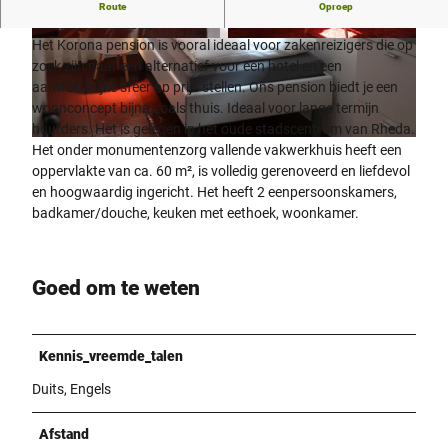
Gasthuis KORONA - tijdelijk wonen in het historische
Route
Oproep
centrum van Rheda
Het Korona pension is vooral ideaal voor zakenreizigers die op
© Gästehaus Korona Rheda-Wiedenbrück |
© Gästehaus Korona Rheda-Wiedenbrück |
CC-BY-SA
CC-BY-SA
zoek zijn naar een alternatief voor een hotel en een
aantrekkelijke sfeer op prijs stellen. Ons pension biedt je een
woonconcept bijna zoals thuis. Ideaal voor lange termijn
huurders. Het is gelegen in het oude stadscentrum van Rheda.
© Gästehaus Korona Rheda-Wiedenbrück |
CC-BY-SA
Het onder monumentenzorg vallende vakwerkhuis heeft een
oppervlakte van ca. 60 m², is volledig gerenoveerd en liefdevol
en hoogwaardig ingericht. Het heeft 2 eenpersoonskamers,
badkamer/douche, keuken met eethoek, woonkamer.
Goed om te weten
Kennis_vreemde_talen
Duits, Engels
Afstand