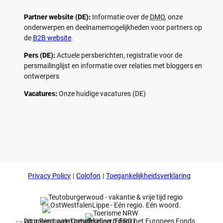
Partner website (DE):
Informatie over de
DMO
, onze
onderwerpen en deelnamemogelijkheden voor partners op
de
B2B website
.
Pers (DE):
Actuele persberichten, registratie voor de
persmailinglijst en informatie over relaties met bloggers en
ontwerpers
Vacatures:
Onze huidige vacatures (DE)
F
P
Y
I
a
i
o
n
c
n
u
s
e
t
t
t
b
e
u
a
o
r
b
g
Privacy Policy
Colofon
Toegankelijkheidsverklaring
o
e
e
r
k
s
a
t
m