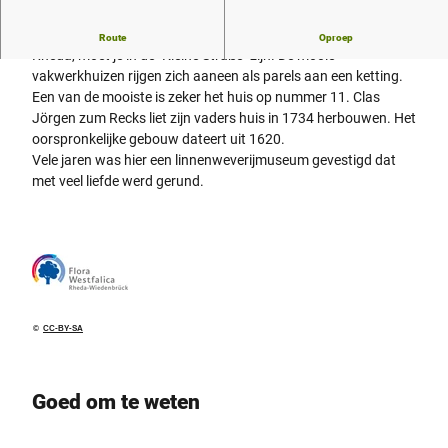
Als je geïnteresseerd bent in historische gebouwen in de wijk
Route
Oproep
Rheda, moet je in de "Kleine Straße" zijn. De mooie
vakwerkhuizen rijgen zich aaneen als parels aan een ketting.
Een van de mooiste is zeker het huis op nummer 11. Clas
Jörgen zum Recks liet zijn vaders huis in 1734 herbouwen. Het
oorspronkelijke gebouw dateert uit 1620.
Vele jaren was hier een linnenweverijmuseum gevestigd dat
met veel liefde werd gerund.
©
CC-BY-SA
Goed om te weten