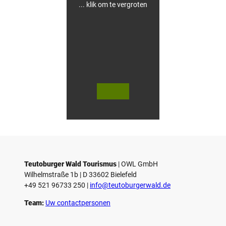
... klik om te vergroten
V
V
i
i
d
d
© Teutoburger Wald Tourismus / P.
© T. Goedecker
Gawandtka
e
e
o
o
Teutoburger Wald Tourismus
| ­OWL GmbH
a
a
Wilhelmstraße 1b | ­D 33602 Bielefeld
f
f
+49 521 96733 250 |
­info@teutoburgerwald.de
s
s
p
p
Team:
Uw contactpersonen
e
e