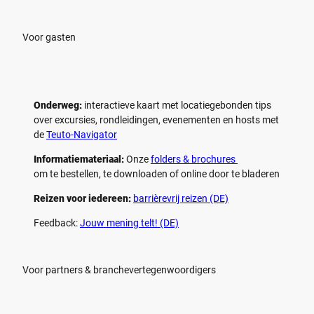
l
l
e
e
n
n
Voor gasten
Onderweg:
interactieve kaart met locatiegebonden tips
over excursies, rondleidingen, evenementen en hosts met
de
Teuto-Navigator
Informatiemateriaal:
Onze
folders & brochures
om te bestellen, te downloaden of online door te bladeren
Reizen voor iedereen:
barrièrevrij reizen (DE)
Feedback:
Jouw mening telt! (DE)
Voor partners & branchevertegenwoordigers