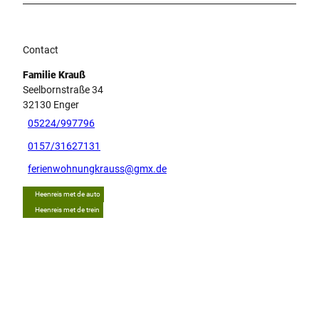
Contact
Familie Krauß
Seelbornstraße 34
32130
Enger
05224/997796
0157/31627131
ferienwohnungkrauss@gmx.de
Heenreis met de auto
Heenreis met de trein