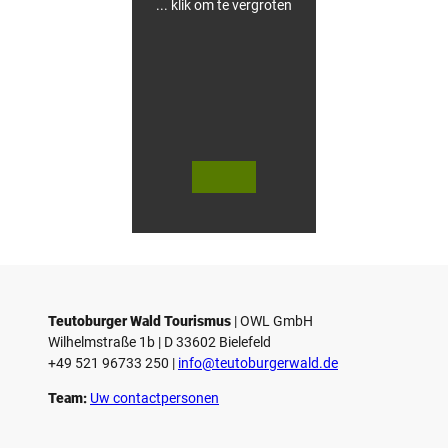
i
... klik om te vergroten
e
t
s
h
o
t
e
l
© Te
© Te
utob
utob
urger
urger
Wald
Wald
Touri
/ Stad
smus
t Höx
/ M. R
ter, D.
anft
Ketz
Teutoburger Wald Tourismus
| ­OWL GmbH
Wilhelmstraße 1b | ­D 33602 Bielefeld
+49 521 96733 250 |
­info@teutoburgerwald.de
Team:
Uw contactpersonen