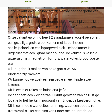
90 vierkante meter, volledig ingerichte vakantiewoning om
Route
Oproep
je thuis te voelen in Enger
Onze vakantiewoning bevindt zich op de begane grond van
© Teutoburger Wald Tourismus, Stadt Enger, K
© Teutoburger Wald Tourismus, Stadt Enger, K
rauß |
CC-BY-SA
rauß |
CC-BY-SA
ons tweegezinshuis.
Omdat we zelf in het huis wonen, staan we altijd voor u klaar
voor speciale verzoeken, wensen en tips. De flat heeft een
eigen ingang en is volledig zelfstandig.
© Teutoburger Wald Tourismus, Stadt Enger, Krauß |
CC-BY-SA
Onze vakantiewoning heeft 2 slaapkamers voor 4 personen,
een gezellige, grote woonkamer met kabel-tv, een
spelletjeshoek en een laptopwerkplek. De badkamer is
uitgerust met een ligbad met douche. De keuken is volledig
uitgerust met magnetron, fornuis, waterkoker, broodrooster
etc.
U kunt gebruik maken van onze gratis WLAN.
Kinderen zijn welkom.
Wij kunnen op verzoek een reisbedje en een kinderstoel
leveren.
Dit is een niet-roken en huisdiervrije flat.
De flat heeft een klein terras. U kunt genieten van de rustige
locatie bij het herkenningspunt van Enger, de Liesbergmühle.
Dit is een mooie wandelbestemming, waar een populaire
trouwzaal is. Het centrum van Enger met het prachtige