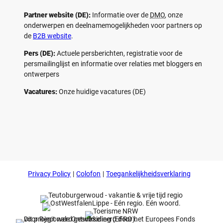
Partner website (DE):
Informatie over de
DMO
, onze
onderwerpen en deelnamemogelijkheden voor partners op
de
B2B website
.
Pers (DE):
Actuele persberichten, registratie voor de
persmailinglijst en informatie over relaties met bloggers en
ontwerpers
Vacatures:
Onze huidige vacatures (DE)
F
P
Y
I
a
i
o
n
c
n
u
s
e
t
t
t
b
e
u
a
o
r
b
g
Privacy Policy
Colofon
Toegankelijkheidsverklaring
o
e
e
r
k
s
a
t
m