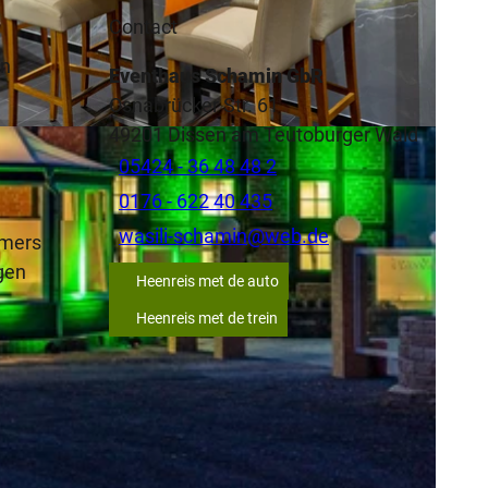
Contact
en
Eventhaus Schamin GbR
Osnabrücker Str. 61
49201
Dissen am Teutoburger Wald
05424 - 36 48 48 2
0176 - 622 40 435
wasili-schamin@web.de
amers
egen
Heenreis met de auto
Heenreis met de trein