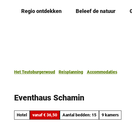
T
Regio ontdekken
Beleef de natuur
o
c
o
n
t
e
n
t
Het Teutoburgerwoud
Reisplanning
Accommodaties
Eventhaus Schamin
Hotel
vanaf € 36,50
Aantal bedden: 15
9 kamers