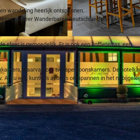
een wandeling heerlijk ontspannen.
aliteitsgastheer Wanderbares Deutschland en is het ook e
©
CC-BY-ND
de sfeer is gemoedelijk. Er is ook een koffieterras, een
.
stenkamers, waarvan zes tweepersoonskamers. De hotelk
 Als u wilt, kunt u 's avonds ontspannen in het nabijgel
auna.