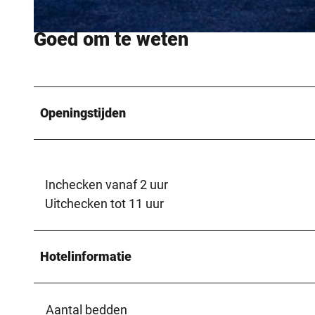
Goed om te weten
© Wasili Schamin |
CC-BY-SA
Openingstijden
Inchecken vanaf 2 uur
Uitchecken tot 11 uur
Hotelinformatie
Aantal bedden