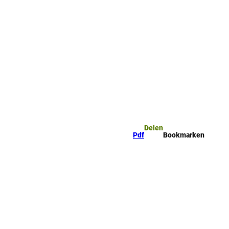
ge
Bookmark
Zoeken
ijst
Delen
Pdf
Bookmarken