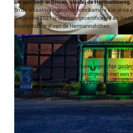
Uw gastheer in Dissen, vlakbij de Hermannsweg.
In de smaakvol ingerichte hotelkamers kun je na 
Sinds eind 2021 is ons huis gecertificeerd als kw
kwaliteitsbedrijf van de Hermannshöhen.
© Wasilis Schamin |
CC-BY-ND
Het uitgebreide ontbijt is een goede verfrissing en 
tuinterras met ligstoelen en een kinderspeelplaats
Het hotel heeft negen individueel ingerichte ga
hebben een douche/wc en zijn uitgerust met een tv.
Bad Rothenfelde in het warme pekelbad of in de s
Let op: honden zijn niet toegestaan in dit huis!