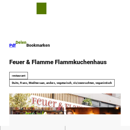
T
o
D
Bookmark
Zoeken
Menu
c
lijst
e
o
l
n
e
t
n
e
Delen
Pdf
Bookmarken
n
t
Feuer & Flamme Flammkuchenhaus
restaurant
Duits, Frans, Mediterraan, anders, vegetarisch, vis/zeevruchten, veganistisch