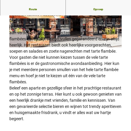
Geniet van een grote en heerlijke selectie tarte flambée bij
Route
Oproep
Feuer & Flamme Paderborn!
De "Feuer & Flamme" staat bekend om zijn gevarieerde selectie
© Teutoburger Wald Tourismus , Feuer & Flam
© Teutoburger Wald Tourismus, Feuer & Flam
me Paderborn |
CC-BY-SA
me Paderborn |
CC-BY-SA
heerlijke tarte flambée. Er wordt bijzondere aandacht besteed
aan verse bereiding en geselecteerde ingrediënten. Alle tarte
flambées zijn rijkelijk belegd, vullen gegarandeerd en zijn altijd
heerlijk. Het restaurant biedt ook heerlijke voorgerechten,
© Teutoburger Wald Tourismus, Feuer & Flamme Paderborn |
CC-BY-SA
soepen en salades en zoete nagerechten met tarte flambée.
Voor gasten die niet kunnen kiezen tussen de vele tarte
flambées is er de gastronomische avondaanbieding. Hier kun
je met meerdere personen smullen van het hele tarte flambée
menu en hoef je niet te kiezen uit één van de vele tarte
flambées.
Beleef een aparte en gezellige sfeer in het prachtige restaurant
en op het zonnige terras. Hier kunt u ook gewoon genieten van
een heerlijk drankje met vrienden, familie en kennissen. Van
een gevarieerde selectie bieren en wijnen tot trendy aperitieven
en huisgemaakte frisdrank, u vindt er alles wat uw hartje
begeert.