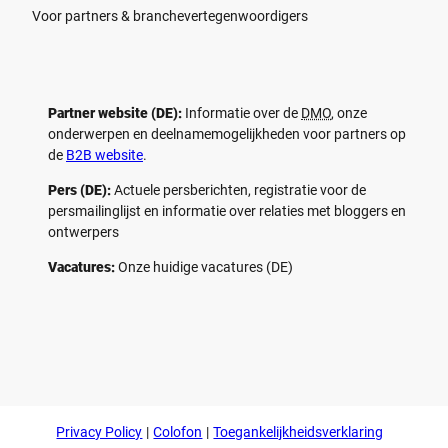
Voor partners & branchevertegenwoordigers
Partner website (DE):
Informatie over de
DMO
, onze
onderwerpen en deelnamemogelijkheden voor partners op
de
B2B website
.
Pers (DE):
Actuele persberichten, registratie voor de
persmailinglijst en informatie over relaties met bloggers en
ontwerpers
Vacatures:
Onze huidige vacatures (DE)
F
P
Y
I
a
i
o
n
c
n
u
s
e
t
t
t
b
e
u
a
o
r
b
g
Privacy Policy
Colofon
Toegankelijkheidsverklaring
o
e
e
r
k
s
a