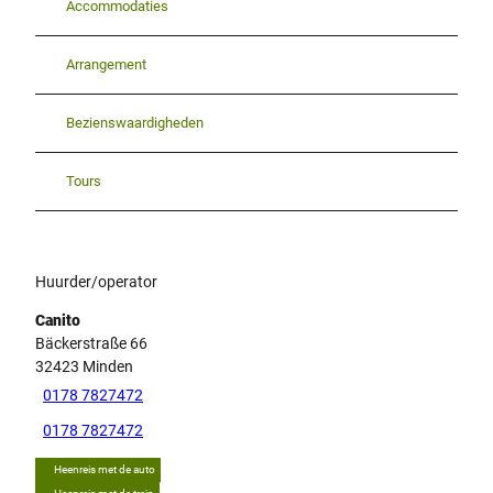
Accommodaties
Arrangement
Bezienswaardigheden
Tours
Huurder/operator
Canito
Bäckerstraße 66
32423
Minden
0178 7827472
0178 7827472
Heenreis met de auto