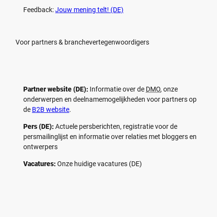
Feedback:
Jouw mening telt! (DE)
Voor partners & branchevertegenwoordigers
Partner website (DE):
Informatie over de
DMO
, onze
onderwerpen en deelnamemogelijkheden voor partners op
de
B2B website
.
Pers (DE):
Actuele persberichten, registratie voor de
persmailinglijst en informatie over relaties met bloggers en
ontwerpers
Vacatures:
Onze huidige vacatures (DE)
F
P
Y
I
a
i
o
n
c
n
u
s