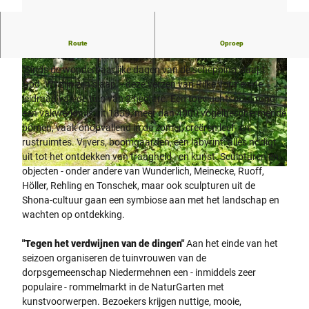
NatuurTuin en kunst in harmonie: een toevluchtsoord voor
Route
Oproep
onthaasting en ontdekking
"Sinds de wonderbaarlijke dagen van de schepping slaapt
God. Wij zijn zijn slaap" - deze verzen van Rilke vormen de
leidraad van de tuin van 2 hectare. Een toevluchtsoord rond
een vakwerkhuis uit 1839, meer dan 4000 vogelbeschermende
bomen, vaak onopvallend in de zomer, creëren leef- en
© Reinhard Hegerfeld
rustruimtes. Vijvers, boomgaarden, een labyrint: alles nodigt
uit tot het ontdekken van traagheid - en kunst. Sculpturen en
objecten - onder andere van Wunderlich, Meinecke, Ruoff,
© NaturGarten mit KunstObjekten
Höller, Rehling en Tonschek, maar ook sculpturen uit de
Shona-cultuur gaan een symbiose aan met het landschap en
wachten op ontdekking.
"Tegen het verdwijnen van de dingen"
Aan het einde van het
seizoen organiseren de tuinvrouwen van de
dorpsgemeenschap Niedermehnen een - inmiddels zeer
populaire - rommelmarkt in de NaturGarten met
kunstvoorwerpen. Bezoekers krijgen nuttige, mooie,