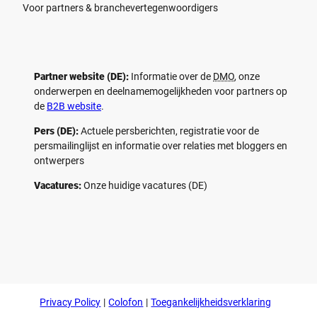
Voor partners & branchevertegenwoordigers
Partner website (DE):
Informatie over de
DMO
, onze
onderwerpen en deelnamemogelijkheden voor partners op
de
B2B website
.
Pers (DE):
Actuele persberichten, registratie voor de
persmailinglijst en informatie over relaties met bloggers en
ontwerpers
Vacatures:
Onze huidige vacatures (DE)
F
P
Y
I
a
i
o
n
c
n
u
s
e
t
t
t
b
e
u
a
o
r
b
g
Privacy Policy
Colofon
Toegankelijkheidsverklaring
o
e
e
r
k
s
a