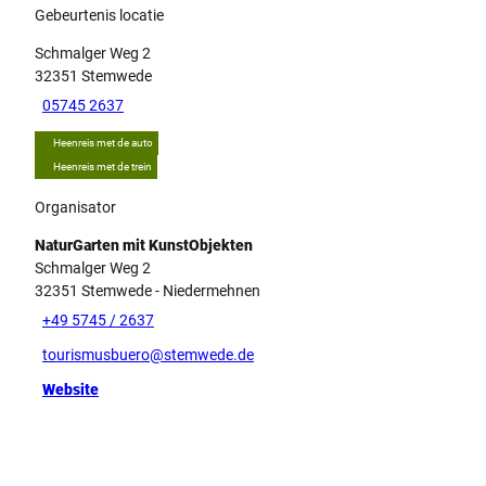
Gebeurtenis locatie
Schmalger Weg 2
32351
Stemwede
05745 2637
Heenreis met de auto
Heenreis met de trein
Organisator
NaturGarten mit KunstObjekten
Schmalger Weg 2
32351
Stemwede
- Niedermehnen
+49 5745 / 2637
tourismusbuero@stemwede.de
Website