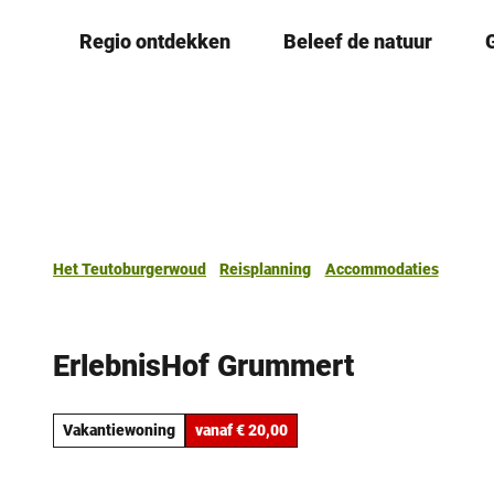
T
Regio ontdekken
Beleef de natuur
o
c
o
n
t
e
n
t
Het Teutoburgerwoud
Reisplanning
Accommodaties
ErlebnisHof Grummert
Vakantiewoning
vanaf € 20,00