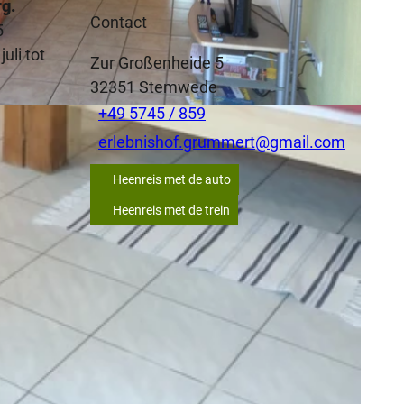
rg.
Contact
5
uli tot
Zur Großenheide 5
32351
Stemwede
+49 5745 / 859
erlebnishof.grummert@gmail.com
Heenreis met de auto
Heenreis met de trein