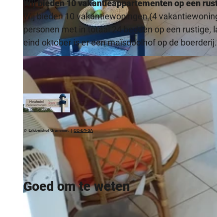
Wij bieden 10 vakantieappartementen op een rusti
Wij bieden 10 vakantiewoningen (4 vakantiewoning
personen met in totaal 24 bedden op een rustige, l
eind oktober is er een maïsdoolhof op de boerderi
© Erlebnishof Grummert |
CC-BY-SA
© Erlebnishof Grummert |
CC-BY-SA
Goed om te weten