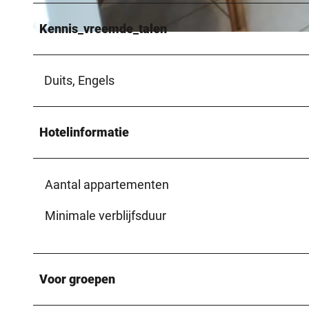
Kennis_vreemde_talen
© Erlebnishof Grummert |
CC-BY-SA
Duits, Engels
Hotelinformatie
Aantal appartementen
Minimale verblijfsduur
Voor groepen