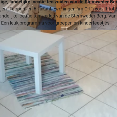
ge, landelijke locatie ten zuiden van de Stemweder Be
en "Tappen" en 6 vakantiewoningen "im Ort") voor 1 tot 
andelijke locatie ten zuiden van de Stemweder Berg. Van j
j. Een leuk programma voor groepen en kinderfeestjes.
© Erlebnishof Grummert |
CC-BY-SA