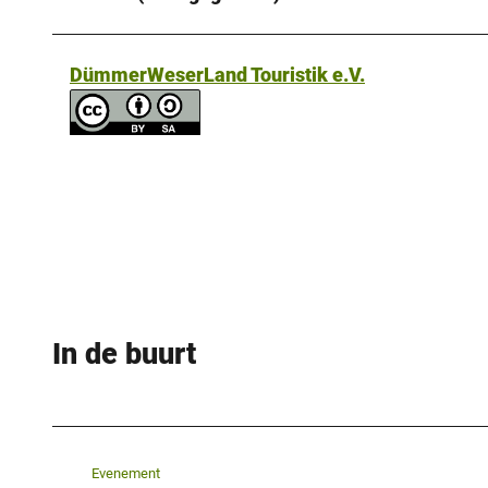
DümmerWeserLand Touristik e.V.
In de buurt
Evenement