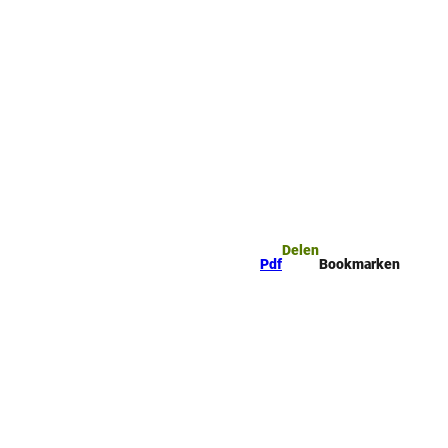
ge
Bookmark
Zoeken
ijst
Delen
Pdf
Bookmarken