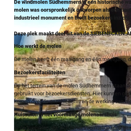
De windmolen Südhemmern is een historische wal
molen was oorspronkelijk ontworpen als een hout
industrieel monument en biedt bezoekers inzicht 
Deze plek maakt deel uit van de SIEBENECKEN.A
©
CC-BY-NC
Hoe werkt de molen
De molen heeft één maalgang en één meelgang, die
Bezoekersfaciliteiten
Op het terrein van de molen Südhemmern staan o
gebruikt voor bezoekersdiensten. Hier kunnen gas
komen over de geschiedenis en de werking van m
Huissalon in het voormalige molenaarshuis
In de huissalon, die zich in het voormalige molena