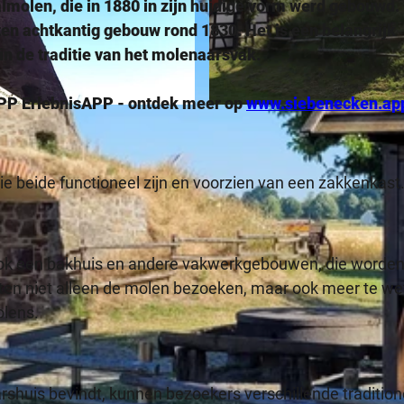
molen, die in 1880 in zijn huidige vorm werd gebouwd.
en achtkantig gebouw rond 1830. Het is een belangrijk
in de traditie van het molenaarsvak.
PP ErlebnisAPP - ontdek meer op
www.siebenecken.ap
© Tourismusverband Sieben e.V. |
CC-BY-SA
 beide functioneel zijn en voorzien van een zakkenkast
ok een bakhuis en andere vakwerkgebouwen, die worde
ten niet alleen de molen bezoeken, maar ook meer te w
olens.
arshuis bevindt, kunnen bezoekers verschillende tradition