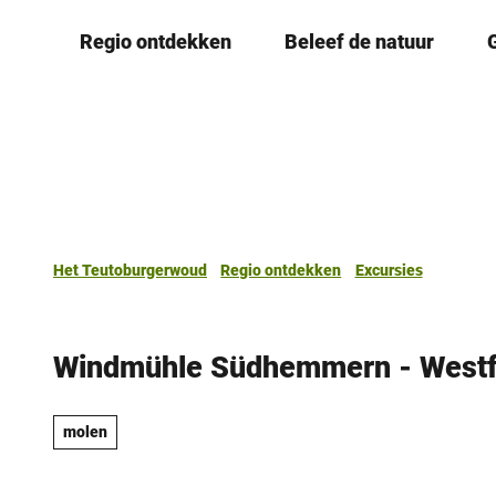
T
Regio ontdekken
Beleef de natuur
o
c
o
n
t
e
n
t
Het Teutoburgerwoud
Regio ontdekken
Excursies
Windmühle Südhemmern - Westfä
molen