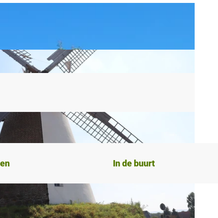
ten
In de buurt