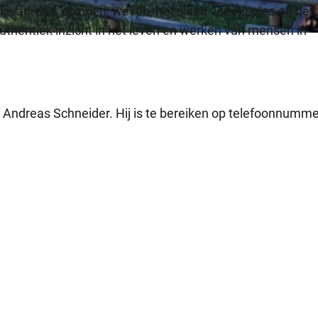
van vlas, spinnen, weven, het slaan van reepjes en het
uthentiek inzicht in het leven en werken van mensen in
Andreas Schneider. Hij is te bereiken op telefoonnumme