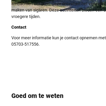
ambachten bekijken. Deze omvatten het verwerken 
maken van sigaren. Deze activiteiten bieden een a
© Die westfälischen Sieben |
CC-BY-SA
vroegere tijden.
Contact
Voor meer informatie kun je contact opnemen met 
05703-517556.
Goed om te weten