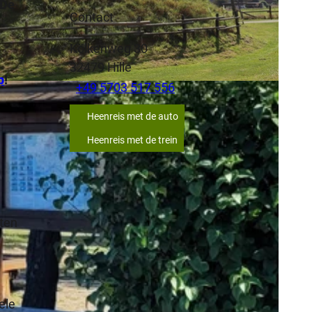
 De
Contact
Kölkenweg 30
32479
Hille
p
!
+49 5703 517 556
Heenreis met de auto
.
Heenreis met de trein
n
eten
ele