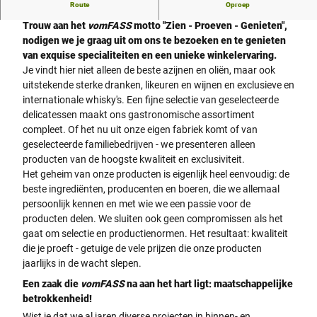
Route
Oproep
Welkom!
Trouw aan het
vomFASS
motto "Zien - Proeven - Genieten",
nodigen we je graag uit om ons te bezoeken en te genieten
van exquise specialiteiten en een unieke winkelervaring.
Je vindt hier niet alleen de beste azijnen en oliën, maar ook
uitstekende sterke dranken, likeuren en wijnen en exclusieve en
internationale whisky's. Een fijne selectie van geselecteerde
delicatessen maakt ons gastronomische assortiment
compleet. Of het nu uit onze eigen fabriek komt of van
geselecteerde familiebedrijven - we presenteren alleen
producten van de hoogste kwaliteit en exclusiviteit.
Het geheim van onze producten is eigenlijk heel eenvoudig: de
beste ingrediënten, producenten en boeren, die we allemaal
persoonlijk kennen en met wie we een passie voor de
producten delen. We sluiten ook geen compromissen als het
gaat om selectie en productienormen. Het resultaat: kwaliteit
die je proeft - getuige de vele prijzen die onze producten
jaarlijks in de wacht slepen.
Een zaak die
vomFASS
na aan het hart ligt: maatschappelijke
betrokkenheid!
Wist je dat we al jaren diverse projecten in binnen- en