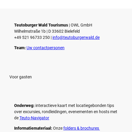
d
d
© Teutoburger Wald Tourismus / P.
© T. Goedecker
Gawandtka
e
e
o
o
Teutoburger Wald Tourismus
| ­OWL GmbH
a
a
Wilhelmstraße 1b | ­D 33602 Bielefeld
f
f
+49 521 96733 250 |
­info@teutoburgerwald.de
s
s
p
p
Team:
Uw contactpersonen
e
e
l
l
e
e
n
n
Voor gasten
Onderweg:
interactieve kaart met locatiegebonden tips
over excursies, rondleidingen, evenementen en hosts met
de
Teuto-Navigator
Informatiemateriaal:
Onze
folders & brochures