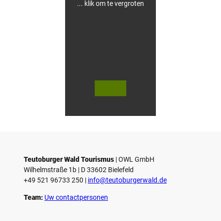
... klik om te vergroten
V
V
i
i
d
d
© Teutoburger Wald Tourismus / P.
© T. Goedecker
Gawandtka
e
e
o
o
Teutoburger Wald Tourismus
| ­OWL GmbH
a
a
Wilhelmstraße 1b | ­D 33602 Bielefeld
f
f
+49 521 96733 250 |
­info@teutoburgerwald.de
s
s
p
p
Team:
Uw contactpersonen
e
e