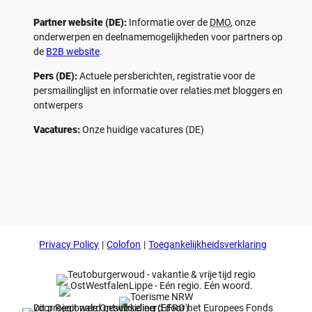
Partner website (DE):
Informatie over de
DMO
, onze
onderwerpen en deelnamemogelijkheden voor partners op
de
B2B website
.
Pers (DE):
Actuele persberichten, registratie voor de
persmailinglijst en informatie over relaties met bloggers en
ontwerpers
Vacatures:
Onze huidige vacatures (DE)
F
P
Y
I
a
i
o
n
c
n
u
s
e
t
t
t
b
e
u
a
o
r
b
g
Privacy Policy
Colofon
Toegankelijkheidsverklaring
o
e
e
r
k
s
a
t
m