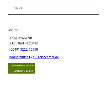
Tours
Contact
Lange Straße 30
32105
Bad Salzuflen
(0049) 5222 95550
badsalzuflen1@tui-reisecenter.de
Heenreis met de auto
Heenreis met de trein