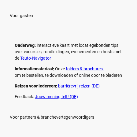
l
l
e
e
n
n
Voor gasten
Onderweg:
interactieve kaart met locatiegebonden tips
over excursies, rondleidingen, evenementen en hosts met
de
Teuto-Navigator
Informatiemateriaal:
Onze
folders & brochures
om te bestellen, te downloaden of online door te bladeren
Reizen voor iedereen:
barrièrevrij reizen (DE)
Feedback:
Jouw mening telt! (DE)
Voor partners & branchevertegenwoordigers