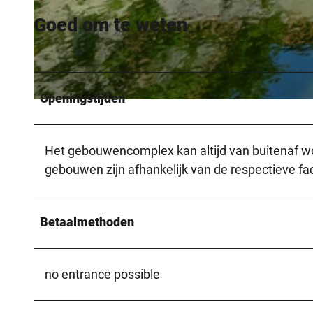
Goed om te weten
© Bielefeld Marketing GmbH / D. Ketz, Dominik Ketz |
CC-BY-SA
Openingstijden
© Teutoburger Wald Tourismus, P. Gawandtka
Het gebouwencomplex kan altijd van buitenaf wo
gebouwen zijn afhankelijk van de respectieve faci
Betaalmethoden
no entrance possible