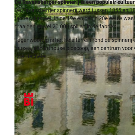
De Ravensberger spinnerij is een populair cultu
De Ravensberger spinnerij werd tussen 1855 en 18
fabriekskasteel. In de 19e en begin 20e eeuw was
draaiden er wel 20.000 spillen in de fabriek.
Tegenwoordig is het hele terrein rond de spinner
musea, een arthouse bioscoop, een centrum voor
Alte Hechelei.