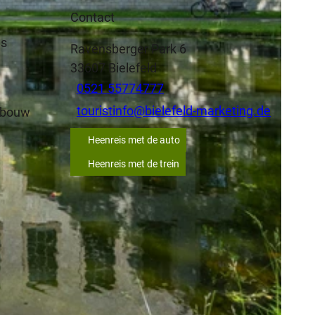
Contact
ms
Ravensberger Park 6
33607
Bielefeld
0521 55774777
touristinfo@bielefeld-marketing.de
ebouw
Heenreis met de auto
Heenreis met de trein