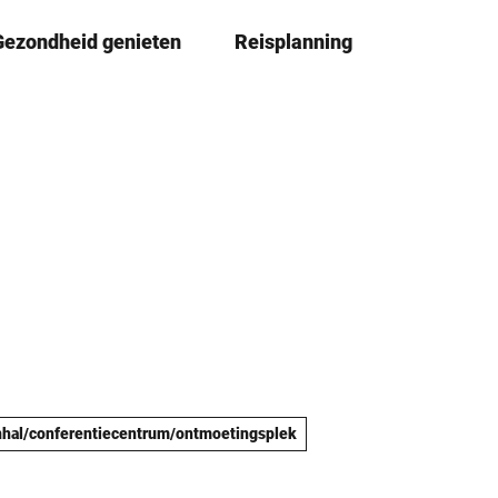
Gezondheid genieten
Reisplanning
D
Book
lijst
e
l
e
n
hal/conferentiecentrum/ontmoetingsplek