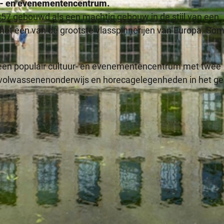
ur- en evenementencentrum.
57 gebouwd als een machtig gebouw in de stijl van een
 het een van de grootste vlasspinnerijen van Europa. So
ij een populair cultuur- en evenementencentrum met twee
 volwassenenonderwijs en horecagelegenheden in het g