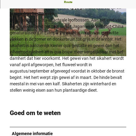
In het verblijf van het sikahert aan de Försterweg in
Route
Schwelentrup kun je de dieren op je gemak observeren en
hun gedrag bestuderen.
Het sikahert houdt van schrale loofbossen. Aan het eind van
de 18e eeuw werd het hert vanuit Japan en Noordoost-China
genaturaliseerd in Europa. De vacht is roodbruin met witte
vlekken in de zomer en donkerbruin tot grijs in de winter. Het
© Lippe Tourismus & Marketing GmbH |
CC-BY-SA
sikahert is aanzienlijk kleiner qua gestalte en gewei dan het
inheemse edelhert en is qua bouw meer vergelijkbaar met het
damhert dat hier voorkomt. Het gewei van het sikahert wordt
vanaf april afgeworpen, het fluweel wordt in
augustus/september afgeveegd voordat in oktober de bronst
begint. Het hert werpt zijn gewei af in maart. De hinde bevalt
meestal in mei van een kalf. Sikaherten zijn winterhard en
stellen weinig eisen aan hun plantaardige dieet.
Goed om te weten
Algemene informatie