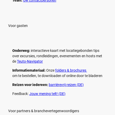
p
p
Team:
Uw contactpersonen
e
e
l
l
e
e
n
n
Voor gasten
Onderweg:
interactieve kaart met locatiegebonden tips
over excursies, rondleidingen, evenementen en hosts met
de
Teuto-Navigator
Informatiemateriaal:
Onze
folders & brochures
om te bestellen, te downloaden of online door te bladeren
Reizen voor iedereen:
barrièrevrij reizen (DE)
Feedback:
Jouw mening telt! (DE)
Voor partners & branchevertegenwoordigers