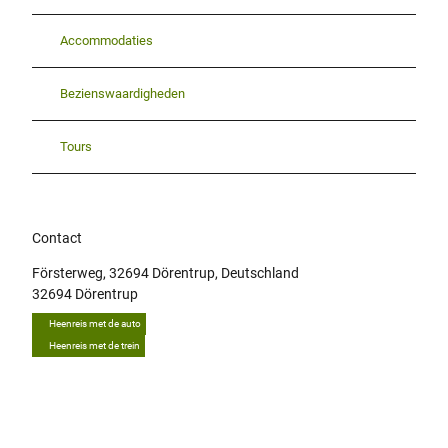
Accommodaties
Bezienswaardigheden
Tours
Contact
Försterweg, 32694 Dörentrup, Deutschland
32694
Dörentrup
Heenreis met de auto
Heenreis met de trein