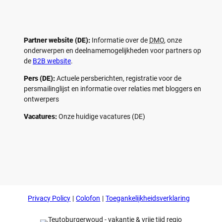
Partner website (DE):
Informatie over de
DMO
, onze
onderwerpen en deelnamemogelijkheden voor partners op
de
B2B website
.
Pers (DE):
Actuele persberichten, registratie voor de
persmailinglijst en informatie over relaties met bloggers en
ontwerpers
Vacatures:
Onze huidige vacatures (DE)
F
P
Y
I
a
i
o
n
c
n
u
s
e
t
t
t
b
e
u
a
o
r
b
g
Privacy Policy
Colofon
Toegankelijkheidsverklaring
o
e
e
r
k
s
a
t
m