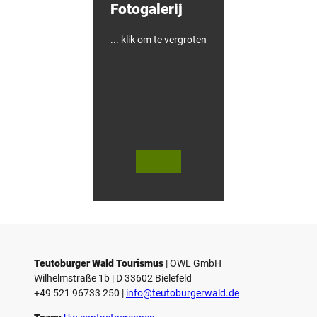
Fotogalerij
... klik om te vergroten
V
V
i
i
d
d
© Teutoburger Wald Tourismus / P.
© T. Goedecker
Gawandtka
e
e
o
o
Teutoburger Wald Tourismus
| ­OWL GmbH
a
a
Wilhelmstraße 1b | ­D 33602 Bielefeld
f
f
+49 521 96733 250 |
­info@teutoburgerwald.de
s
s